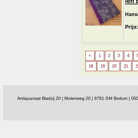
ien 
Hans
Prijs
<
1
2
3
4
18
19
20
21
2
Antiquariaat Bladzij 20 | Molenweg 20 | 9781 GM Bedum | 0