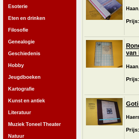
Esoterie
Haan,
Eten en drinken
Prijs
Filosofie
Genealogie
Rond
van 
Geschiedenis
Hobby
Haan,
Jeugdboeken
Prijs
Kartografie
Kunst en antiek
Goti
Literatuur
Haers
Muziek Toneel Theater
Prijs
Natuur