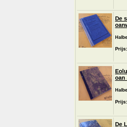
De s
oanw
Halbe
Prijs
Eolu
oan 
Halbe
Prijs
De L