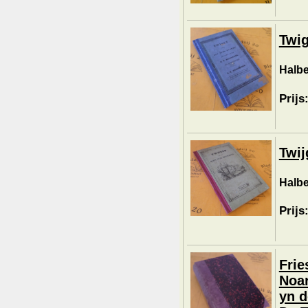
Twig
Halbe
Prijs
Twij
Halbe
Prijs
Frie
Noar
yn d