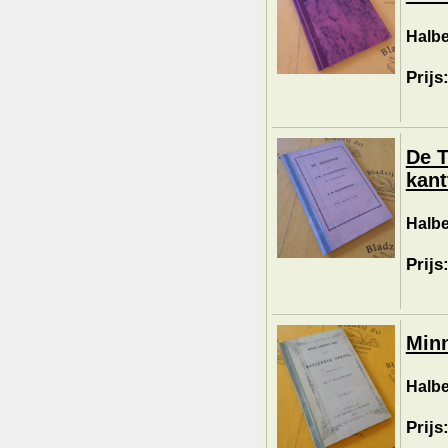
Halbe
Prijs
De T
kant
Halbe
Prijs
Minn
Halbe
Prijs