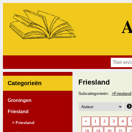
A
Friesland
Categorieën
Subcategorieën:
>Friesland
Groningen
Friesland
<
1
2
3
4
> Friesland
18
19
20
21
2