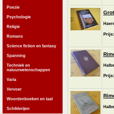
Poezie
Grot
Psychologie
Haer
Religie
Prijs
Romans
Science fiction en fantasy
Rime
Spanning
Halbe
Techniek en
natuurwetenschappen
Prijs
Varia
Vervoer
Rime
Woordenboeken en taal
Halbe
Schilderijen