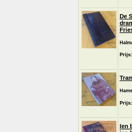
De S
dram
Frie
Halma
Prijs
Tram
Hams
Prijs
Ien 