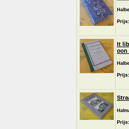
Halbe
Prijs
It l
oon
Halbe
Prijs
Stra
Halma
Prijs