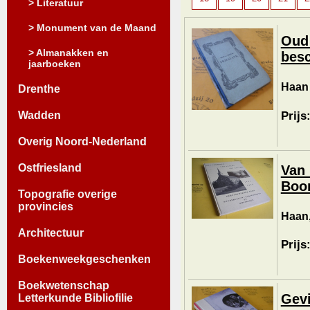
> Literatuur
> Monument van de Maand
Oud 
> Almanakken en
besc
jaarboeken
Haan 
Drenthe
Prijs
Wadden
Overig Noord-Nederland
Ostfriesland
Van 
Boo
Topografie overige
provincies
Haan,
Architectuur
Prijs
Boekenweekgeschenken
Boekwetenschap
Gevi
Letterkunde Bibliofilie