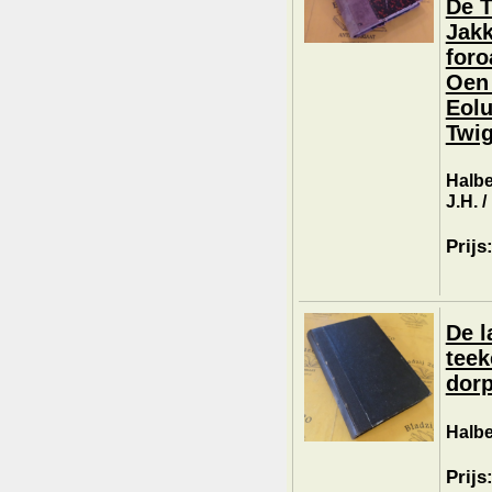
De T
Jakk
foro
Oen 
Eolu
Twig
Halbe
J.H. 
Prijs
De l
teek
dorp
Halbe
Prijs