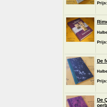
Prijs
Rime
Halbe
Prijs
De f
Halbe
Prijs
De Q
oerb