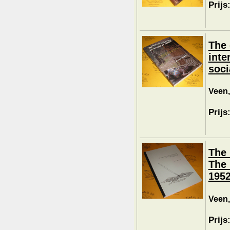
Prijs
The 
inte
soci
Veen,
Prijs
The 
The 
1952
Veen,
Prijs