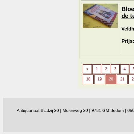
Bloe
de t
Veldh
Prijs
<
1
2
3
4
18
19
20
21
2
Antiquariaat Bladzij 20 | Molenweg 20 | 9781 GM Bedum | 0