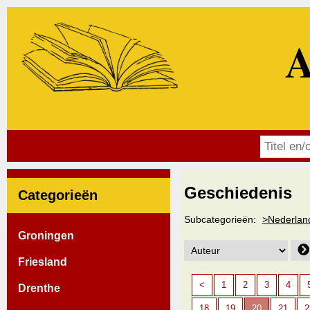
A
Geschiedenis
Categorieën
Subcategorieën:
>Nederlan
Groningen
Friesland
<
1
2
3
4
Drenthe
18
19
20
21
2