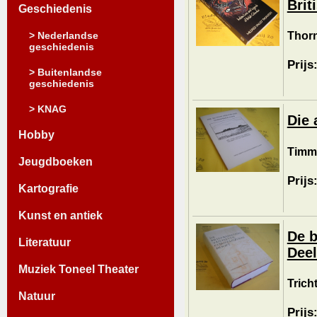
Brit
Geschiedenis
Thorn
> Nederlandse
geschiedenis
Prijs
> Buitenlandse
geschiedenis
> KNAG
Die 
Hobby
Timme
Jeugdboeken
Prijs
Kartografie
Kunst en antiek
De b
Literatuur
Deel
Muziek Toneel Theater
Trich
Natuur
Prijs