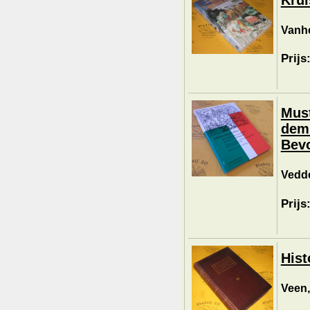
Vanhe
Prijs
Must
dem 
Bevo
Vedde
Prijs
Hist
Veen,