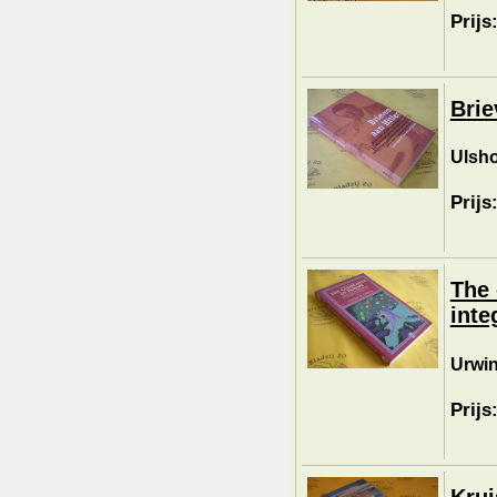
Prijs
Brie
Ulsho
Prijs
The 
inte
Urwin
Prijs
Kru