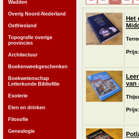
Wadden
Overig Noord-Nederland
Het 
Mid
Ostfriesland
Topografie overige
Terre
provincies
Prijs
Architectuur
Boekenweekgeschenken
Leer
Boekwetenschap
van 
Letterkunde Bibliofilie
Esoterie
Thijs
Eten en drinken
Prijs
Filosofie
Genealogie
Potl