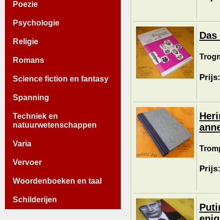
Poezie
Psychologie
Das 
Religie
Trogm
Romans
Prijs
Science fiction en fantasy
Spanning
Heri
Techniek en
natuurwetenschappen
anne
Varia
Tromp
Vervoer
Prijs
Woordenboeken en taal
Schilderijen
Puti
enig