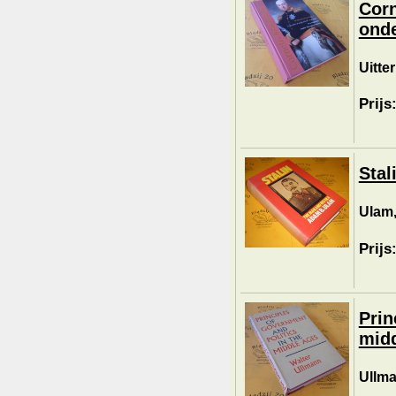
Corn
onde
Uitte
Prijs
Stal
Ulam
Prijs
Prin
midd
Ullma