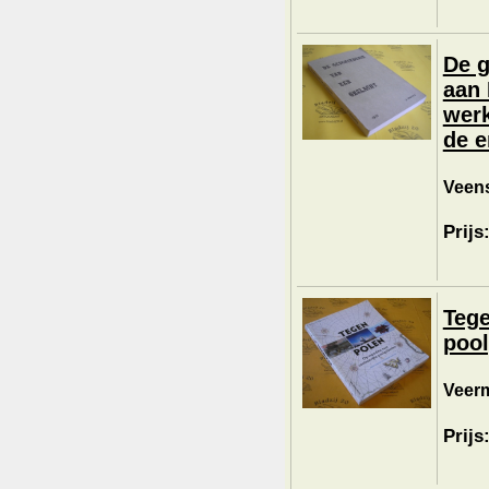
De g
aan 
werk
de e
Veens
Prijs
Tege
pool
Veerm
Prijs