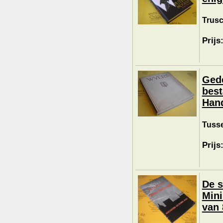
Trusc
Prijs
Gede
best
Han
Tusse
Prijs
De s
Mini
van 