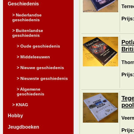
Geschiedenis
Terre
> Nederlandse
Prijs
geschiedenis
> Buitenlandse
geschiedenis
Potl
> Oude geschiedenis
Brit
> Middeleeuwen
Thorn
> Nieuwe geschiedenis
Prijs
> Nieuwste geschiedenis
> Algemene
geschiedenis
Tege
pool
> KNAG
Hobby
Veerm
Jeugdboeken
Prijs