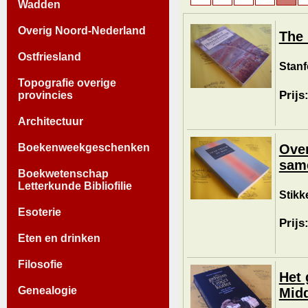
Wadden
Overig Noord-Nederland
The 
Ostfriesland
Stanf
Topografie overige
Prijs
provincies
Architectuur
Over
Boekenweekgeschenken
sam
Boekwetenschap
Letterkunde Bibliofilie
Stikke
Esoterie
Prijs
Eten en drinken
Filosofie
Het 
Genealogie
Mid