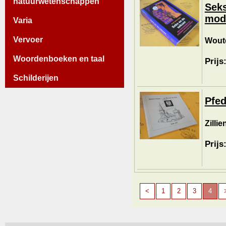
natuurwetenschappen
Seks
mod
Varia
Vervoer
Woute
Woordenboeken en taal
Prijs
Schilderijen
Pfed
Zillie
Prijs
<
1
2
3
4