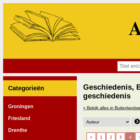
A
Geschiedenis, 
Categorieën
geschiedenis
Groningen
< Bekijk alles in Buitenland
Friesland
Drenthe
<
1
2
3
4