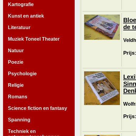
Kartografie
Kunst en antiek
Bloe
de t
Literatuur
Muziek Toneel Theater
Veldh
Natuur
Prijs
Poezie
Psychologie
Lexi
Sinn
Religie
Denk
Romans
Wolfr
Science fiction en fantasy
Prijs
Spanning
Techniek en