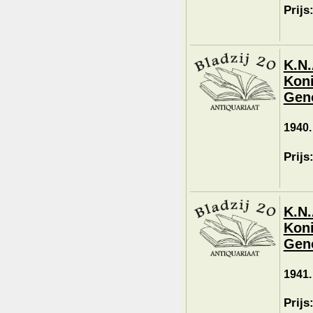
Prijs
K.N.
Koni
Geno
1940.
Prijs
K.N.
Koni
Geno
1941.
Prijs