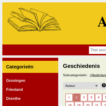
A
Geschiedenis
Categorieën
Subcategorieën:
>Nederlan
Groningen
Friesland
<
1
2
3
4
Drenthe
18
19
20
21
2