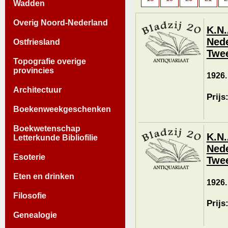
Wadden
Overig Noord-Nederland
K.N.
Nede
Ostfriesland
Twee
Topografie overige
provincies
1926.
Architectuur
Prijs
Boekenweekgeschenken
Boekwetenschap
K.N.
Letterkunde Bibliofilie
Nede
Esoterie
Twee
Eten en drinken
1926.
Filosofie
Prijs
Genealogie