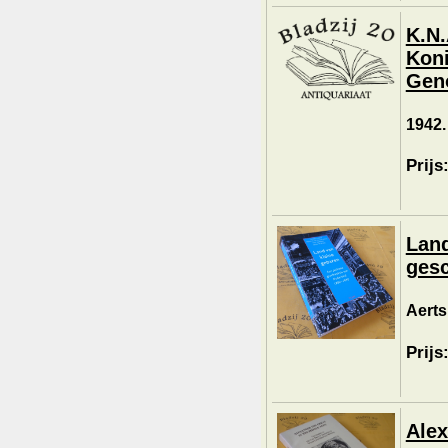
K.N.
Koni
Geno
1942.
Prijs
Land
gesc
Aerts
Prijs
Alex