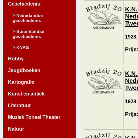
Geschiedenis
K.N.
> Nederlandse
Nede
geschiedenis
Twee
> Buitenlandse
geschiedenis
1928.
> KNAG
Prijs
Hobby
Jeugdboeken
K.N.
Nede
Kartografie
Twee
Kunst en antiek
1928.
Literatuur
Prijs
Muziek Toneel Theater
Natuur