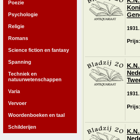
K.N.
Poezie
Koni
Geno
Psychologie
Religie
1931.
Romans
Prijs
Science fiction en fantasy
Spanning
K.N.
Nede
Techniek en
Twee
natuurwetenschappen
Varia
1931.
Vervoer
Prijs
Woordenboeken en taal
Schilderijen
K.N.
Nede