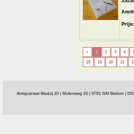
Amrit
Prijs
<
1
2
3
4
18
19
20
21
2
Antiquariaat Bladzij 20 | Molenweg 20 | 9781 GM Bedum | 0