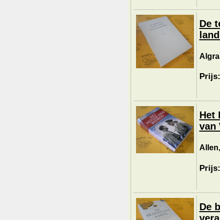
De t
land
Algra
Prijs
Het 
van 
Allen,
Prijs
De b
vera