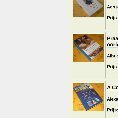
Aerts,
Prijs
Praa
oorl
Albri
Prijs
A Co
Alexa
Prijs