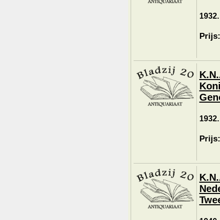
1932.
Prijs
K.N.
Koni
Geno
1932.
Prijs
K.N.
Nede
Twee