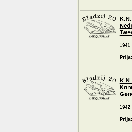
K.N.
Nede
Twee
1941.
Prijs
K.N.
Koni
Geno
1942.
Prijs