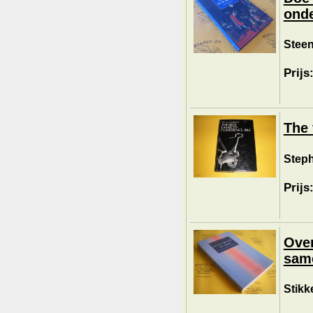
onde
Steen
Prijs
The 
Steph
Prijs
Over
sam
Stikke