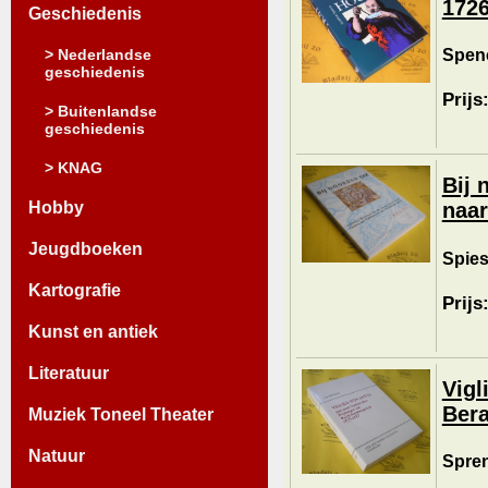
1726
Geschiedenis
Spenc
> Nederlandse
geschiedenis
Prijs
> Buitenlandse
geschiedenis
> KNAG
Bij 
Hobby
naar
Jeugdboeken
Spies
Kartografie
Prijs
Kunst en antiek
Literatuur
Vigl
Bera
Muziek Toneel Theater
Natuur
Spren