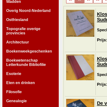
Wadden
Overig Noord-Nederland
Klos
Sud
Ostfriesland
Topografie overige
Spech
provincies
Prijs
Architectuur
Boekenweekgeschenken
Klos
Boekwetenschap
Sud
Letterkunde Bibliofilie
Esoterie
Spech
Eten en drinken
Prijs
Filosofie
Genealogie
De v