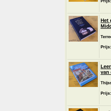
Prijs
Het 
Mid
Terre
Prijs
Leer
van 
Thijs
Prijs