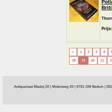
Potl
Brit
Thorn
Prijs
<
1
2
3
4
18
19
20
21
2
Antiquariaat Bladzij 20 | Molenweg 20 | 9781 GM Bedum | 0