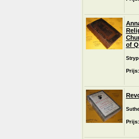
Anna
Reli
Chur
of Q
Stryp
Prijs
Revo
Suthe
Prijs