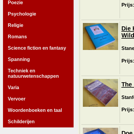
Poezie
Prijs
Psychologie
Religie
Die 
Wild
Romans
Science fiction en fantasy
Stane
Spanning
Prijs
Techniek en
natuurwetenschappen
The 
Varia
Stanf
Vervoer
Prijs
Woordenboeken en taal
Schilderijen
Doe 