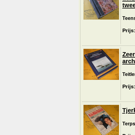
twee
Teens
Prijs
Zeer
arch
Teitle
Prijs
Tjer
Terpst