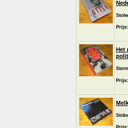
Nede
Stolw
Prijs
Het 
poli
Storm
Prijs
Mel
Strik
Prijs