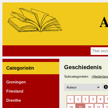
A
Geschiedenis
Categorieën
Subcategorieën:
>Nederlan
Groningen
Friesland
<
1
2
3
4
Drenthe
18
19
20
21
2