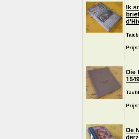
Ik s
brie
d'Hi
Taieb
Prijs
Die 
1549
Taubk
Prijs
De N
derz