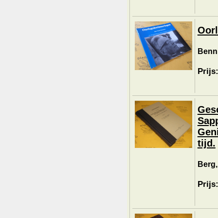
Oorl
Benn
Prijs
Gesc
Sapp
Geni
tijd.
Berg,
Prijs