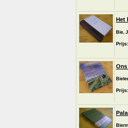
Het 
Bie, J
Prijs
Ons
Biele
Prijs
Pala
Bierm