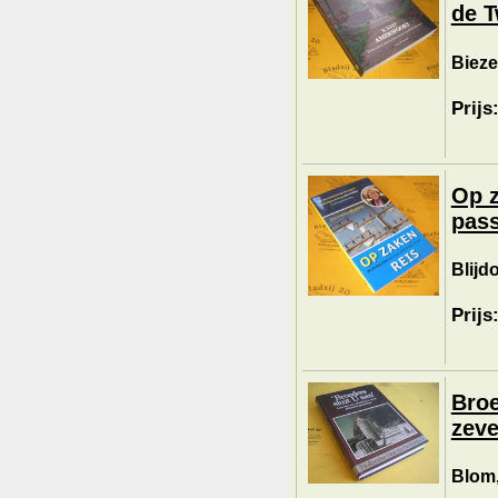
de T
Bieze
Prijs
Op z
pass
Blijd
Prijs
Broe
zeve
Blom,