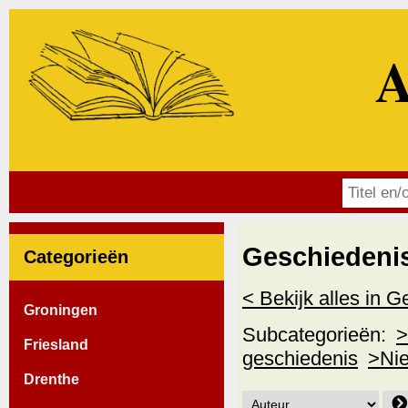
A
Geschiedenis
Categorieën
< Bekijk alles in 
Groningen
Subcategorieën:
>
Friesland
geschiedenis
>Nie
Drenthe