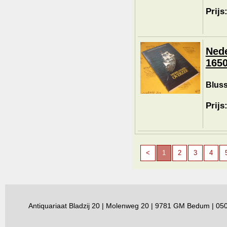
Prijs
Nede
1650
Bluss
Prijs
<
1
2
3
4
Antiquariaat Bladzij 20 | Molenweg 20 | 9781 GM Bedum | 0