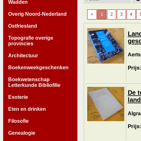
Wadden
Overig Noord-Nederland
<
1
2
3
4
Ostfriesland
Land
Topografie overige
gesc
provincies
Aerts
Architectuur
Prijs
Boekenweekgeschenken
Boekwetenschap
Letterkunde Bibliofilie
De t
Esoterie
land
Eten en drinken
Algra
Filosofie
Prijs
Genealogie