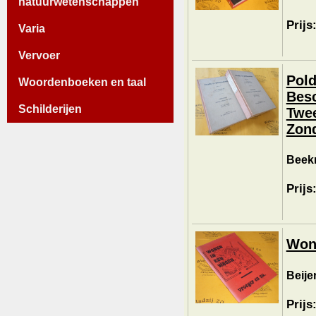
natuurwetenschappen
Prijs
Varia
Vervoer
Pold
Woordenboeken en taal
Besc
Schilderijen
Twee
Zond
Beek
Prijs
Wone
Beijer
Prijs