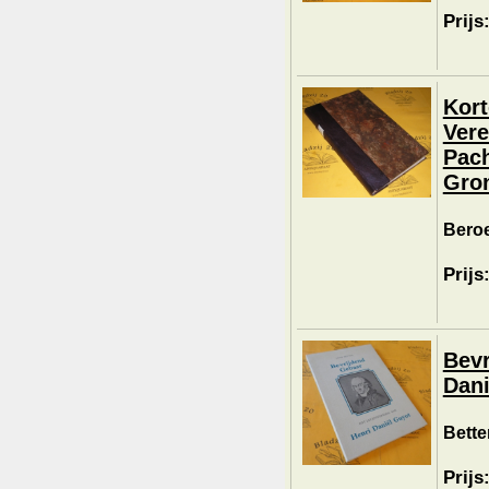
Prijs
Kort
Vere
Pach
Gron
Beroe
Prijs
Bevr
Dani
Bette
Prijs