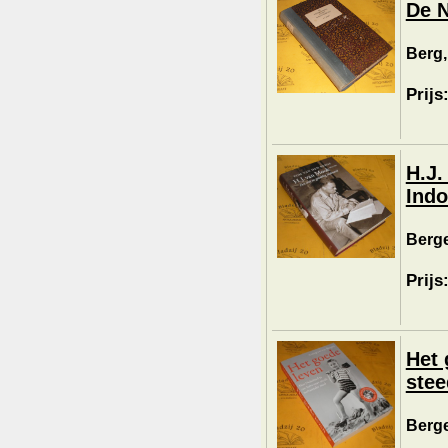
De N
Berg,
Prijs
H.J.
Indo
Berge
Prijs
Het 
stee
Berge