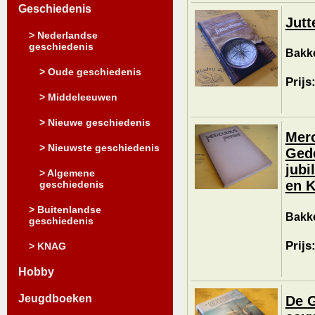
Geschiedenis
Jutt
> Nederlandse
geschiedenis
Bakke
> Oude geschiedenis
Prijs
> Middeleeuwen
> Nieuwe geschiedenis
Merc
> Nieuwste geschiedenis
Gede
jubi
> Algemene
en K
geschiedenis
> Buitenlandse
Bakke
geschiedenis
Prijs
> KNAG
Hobby
Jeugdboeken
De G