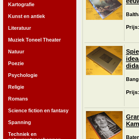
eeuw
Kartografie
Balth
Kunst en antiek
Prijs
Literatuur
Muziek Toneel Theater
Spie
Natuur
idea
Poezie
dida
Psychologie
Bange
Religie
Prijs
Romans
Science fiction en fantasy
Gran
Spanning
Kam
Techniek en
Baten