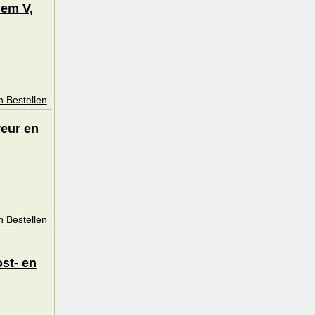
lem V,
n Bestellen
reur en
n Bestellen
ost- en