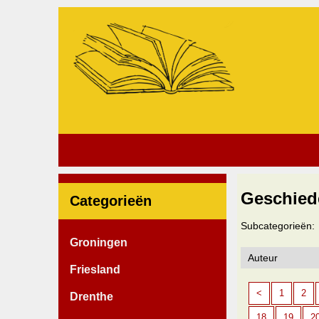
Geschied
Categorieën
Subcategorieën:
Groningen
Friesland
<
1
2
Drenthe
18
19
2