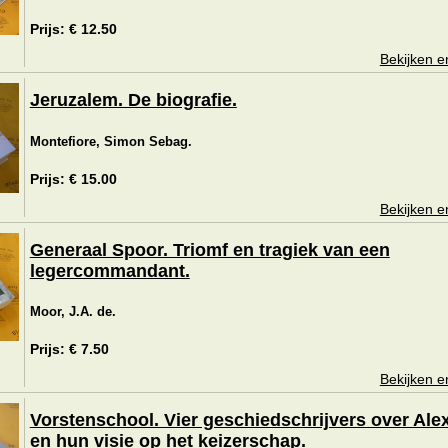
Prijs: € 12.50
Bekijken e
Jeruzalem. De biografie.
Montefiore, Simon Sebag.
Prijs: € 15.00
Bekijken e
Generaal Spoor. Triomf en tragiek van een
legercommandant.
Moor, J.A. de.
Prijs: € 7.50
Bekijken e
Vorstenschool. Vier geschiedschrijvers over Ale
en hun visie op het keizerschap.