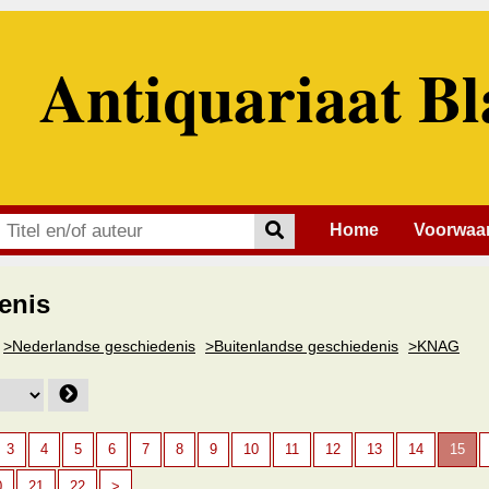
Antiquariaat Bl
Home
Voorwaa
enis
>Nederlandse geschiedenis
>Buitenlandse geschiedenis
>KNAG
3
4
5
6
7
8
9
10
11
12
13
14
15
0
21
22
>