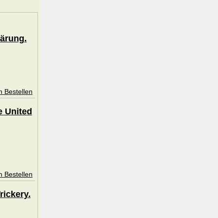
ärung.
n Bestellen
e United
n Bestellen
rickery.