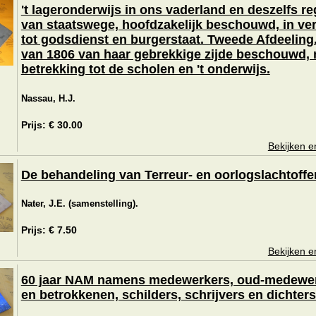
't lageronderwijs in ons vaderland en deszelfs re
van staatswege, hoofdzakelijk beschouwd, in ve
tot godsdienst en burgerstaat. Tweede Afdeeling
van 1806 van haar gebrekkige zijde beschouwd,
betrekking tot de scholen en 't onderwijs.
Nassau, H.J.
Prijs: € 30.00
Bekijken e
De behandeling van Terreur- en oorlogslachtoffe
Nater, J.E. (samenstelling).
Prijs: € 7.50
Bekijken e
60 jaar NAM namens medewerkers, oud-medewe
en betrokkenen, schilders, schrijvers en dichters