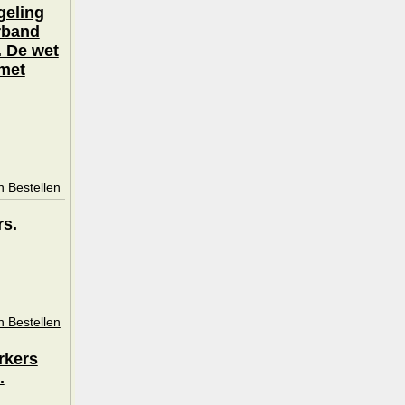
geling
rband
. De wet
 met
n Bestellen
rs.
n Bestellen
rkers
.