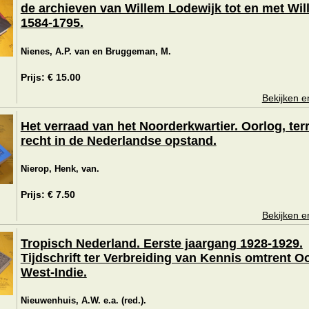
de archieven van Willem Lodewijk tot en met Wil
1584-1795.
Nienes, A.P. van en Bruggeman, M.
Prijs: € 15.00
Bekijken e
Het verraad van het Noorderkwartier. Oorlog, ter
recht in de Nederlandse opstand.
Nierop, Henk, van.
Prijs: € 7.50
Bekijken e
Tropisch Nederland. Eerste jaargang 1928-1929.
Tijdschrift ter Verbreiding van Kennis omtrent O
West-Indie.
Nieuwenhuis, A.W. e.a. (red.).