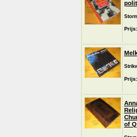
poli
Storm
Prijs
Mel
Strik
Prijs
Anna
Reli
Chur
of Q