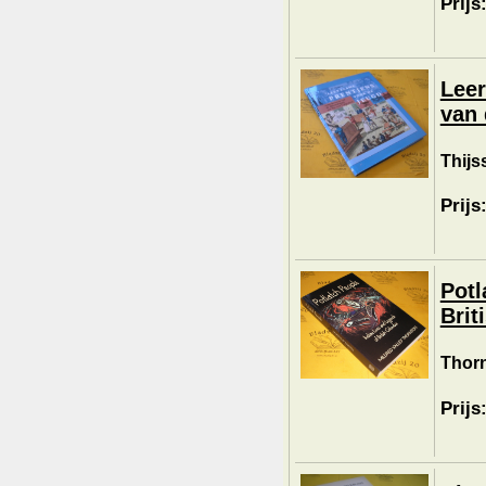
Prijs
Leer
van 
Thijs
Prijs
Potl
Brit
Thorn
Prijs