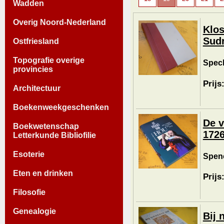
Wadden
Overig Noord-Nederland
Klos
Sud
Ostfriesland
Topografie overige
Spech
provincies
Prijs
Architectuur
Boekenweekgeschenken
De v
Boekwetenschap
1726
Letterkunde Bibliofilie
Esoterie
Spenc
Eten en drinken
Prijs
Filosofie
Genealogie
Bij 