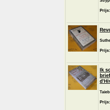
Stryp
Prijs
Revo
Suthe
Prijs
Ik s
brie
d'Hi
Taieb
Prijs