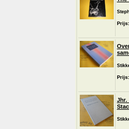
Steph
Prijs
Over
sam
Stikke
Prijs
Jhr.
Stac
Stikke