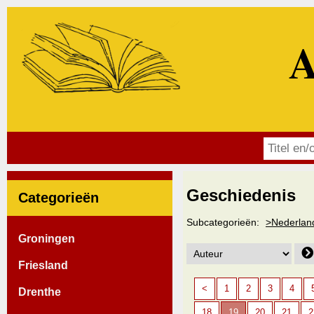
A
Geschiedenis
Categorieën
Subcategorieën:
>Nederlan
Groningen
Friesland
<
1
2
3
4
Drenthe
18
19
20
21
2