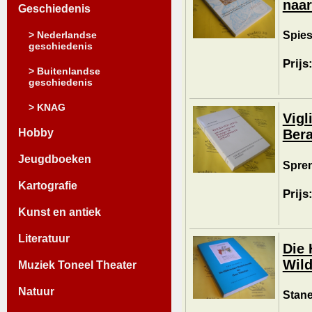
naar
Geschiedenis
Spies
> Nederlandse
geschiedenis
Prijs
> Buitenlandse
geschiedenis
> KNAG
Vigl
Hobby
Bera
Jeugdboeken
Spren
Kartografie
Prijs
Kunst en antiek
Literatuur
Die 
Wild
Muziek Toneel Theater
Natuur
Stane