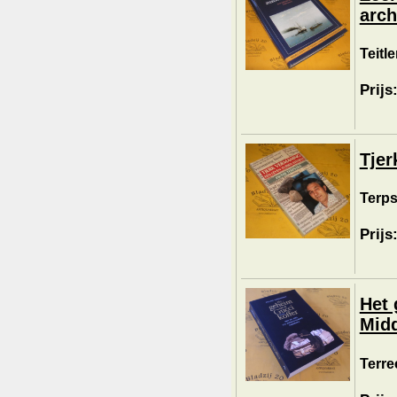
arch
Teitle
Prijs
Tjer
Terpst
Prijs
Het 
Mid
Terre