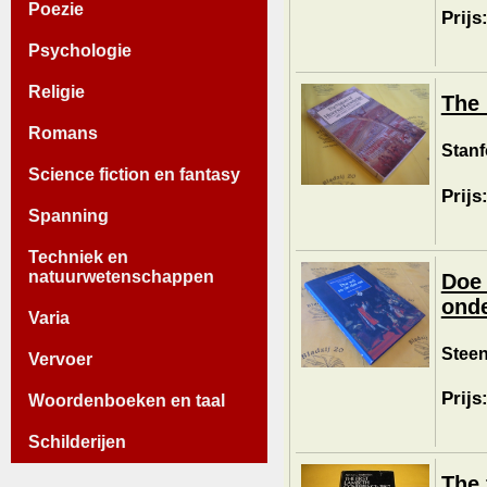
Poezie
Prijs
Psychologie
Religie
The 
Romans
Stanf
Science fiction en fantasy
Prijs
Spanning
Techniek en
natuurwetenschappen
Doe 
onde
Varia
Steen
Vervoer
Prijs
Woordenboeken en taal
Schilderijen
The 