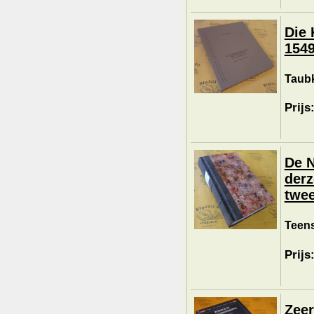
Die 
1549
Taubk
Prijs
De N
derz
twee
Teens
Prijs
Zeer