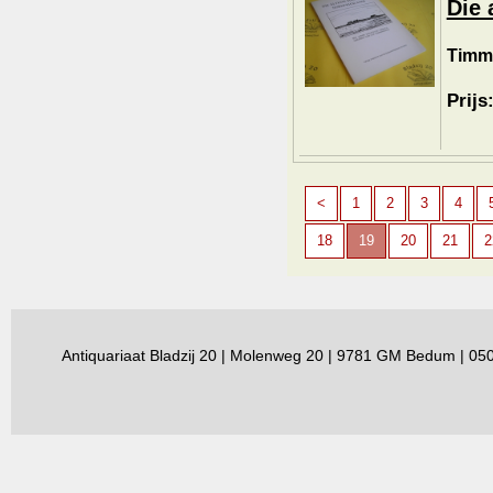
Die 
Timme
Prijs
<
1
2
3
4
18
19
20
21
2
Antiquariaat Bladzij 20 | Molenweg 20 | 9781 GM Bedum | 0