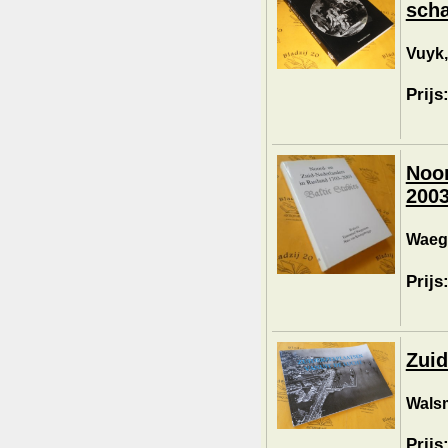
scha
Vuyk,
Prijs
Noor
2003
Waege
Prijs
Zuid
Walsm
Prijs