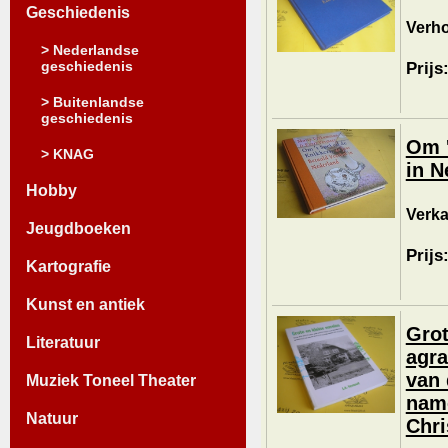
Geschiedenis
Verh
> Nederlandse
geschiedenis
Prijs
> Buitenlandse
geschiedenis
Om '
> KNAG
in N
Hobby
Verka
Jeugdboeken
Prijs
Kartografie
Kunst en antiek
Grot
Literatuur
agra
van 
Muziek Toneel Theater
name
Natuur
Chri