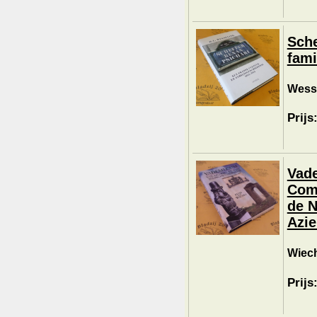
Sche
fami
Wesse
Prijs
Vad
Comp
de N
Azie
Wiech
Prijs