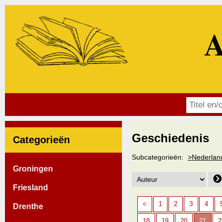
A
Geschiedenis
Categorieën
Subcategorieën:
>Nederlan
Groningen
Friesland
<
1
2
3
4
Drenthe
18
19
20
21
2