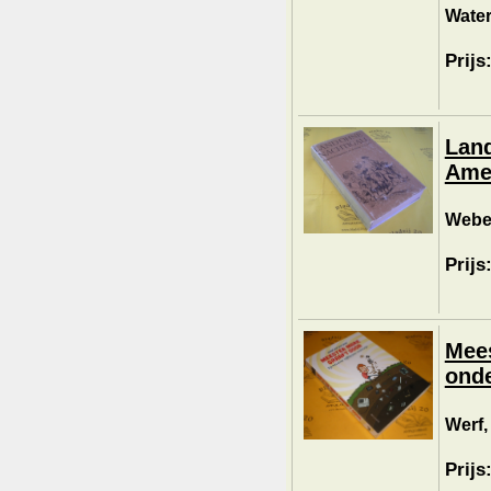
Water
Prijs
Land
Ame
Weber
Prijs
Mees
onde
Werf,
Prijs