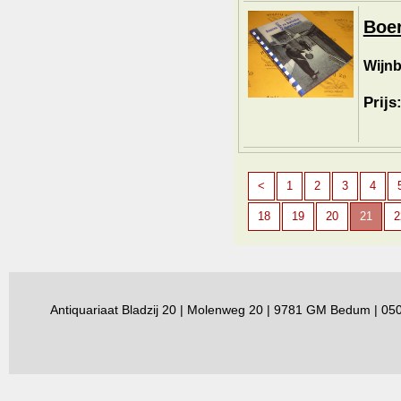
Boer
Wijnb
Prijs
<
1
2
3
4
18
19
20
21
2
Antiquariaat Bladzij 20 | Molenweg 20 | 9781 GM Bedum | 0