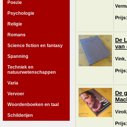
Poezie
Verma
Psychologie
Prijs
Religie
Romans
De L
Science fiction en fantasy
van 
Spanning
Vink,
Techniek en
Prijs
natuurwetenschappen
Varia
De g
Vervoer
Mach
Woordenboeken en taal
Viroli
Schilderijen
Prijs