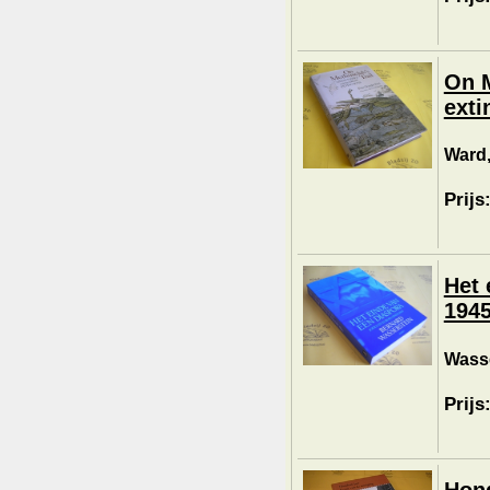
On M
exti
Ward,
Prijs
Het 
1945
Wasse
Prijs
Hond