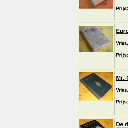
Prijs
Euro
Vries,
Prijs
Mr. 
Vries,
Prijs
De d