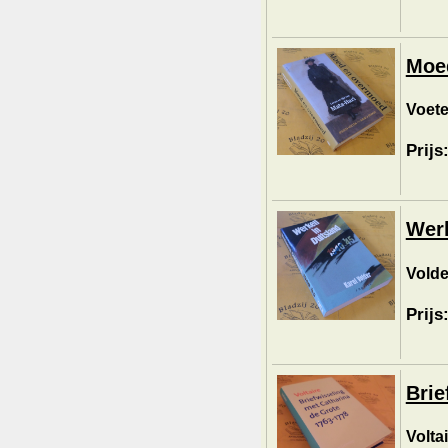
Moed
Voete
Prijs
Werk
Volde
Prijs
Brie
Voltai