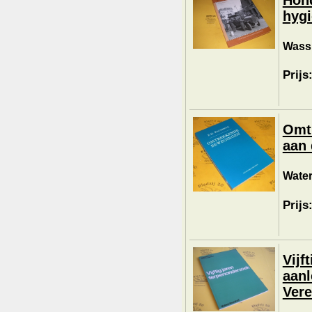
hygi
Wassi
Prijs
Omt
aan 
Water
Prijs
Vijf
aanl
Vere