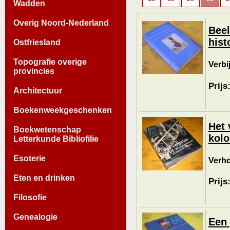
Wadden
Overig Noord-Nederland
Beel
hist
Ostfriesland
Topografie overige
Verbi
provincies
Prijs
Architectuur
Boekenweekgeschenken
Het 
Boekwetenschap
kolo
Letterkunde Bibliofilie
Esoterie
Verh
Eten en drinken
Prijs
Filosofie
Genealogie
Een 