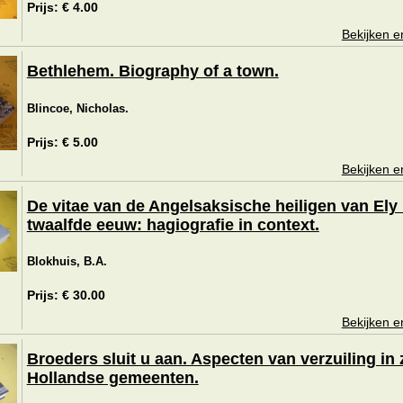
Prijs: € 4.00
Bekijken e
Bethlehem. Biography of a town.
Blincoe, Nicholas.
Prijs: € 5.00
Bekijken e
De vitae van de Angelsaksische heiligen van Ely 
twaalfde eeuw: hagiografie in context.
Blokhuis, B.A.
Prijs: € 30.00
Bekijken e
Broeders sluit u aan. Aspecten van verzuiling in
Hollandse gemeenten.