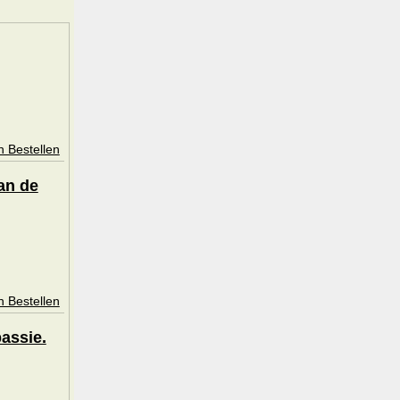
n Bestellen
an de
n Bestellen
assie.