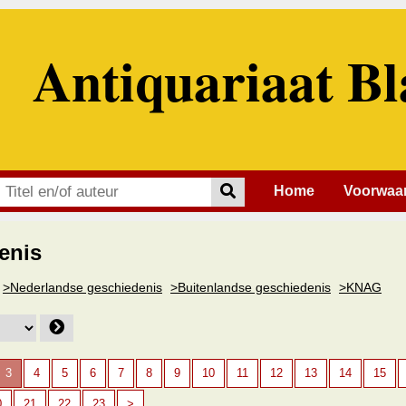
Antiquariaat Bl
Home
Voorwaa
enis
>Nederlandse geschiedenis
>Buitenlandse geschiedenis
>KNAG
3
4
5
6
7
8
9
10
11
12
13
14
15
0
21
22
23
>