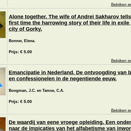
Bekijken e
Alone together. The wife of Andrei Sakharov tells
first time the harrowing story of their life in exile
city of Gorky.
Bonner, Elena.
Prijs: € 5.00
Bekijken e
Emancipatie in Nederland. De ontvoogding van b
en confessionelen in de negentiende eeuw.
Boogman, J.C. en Tamse, C.A.
Prijs: € 5.00
Bekijken e
De waardij van eene vroege opleiding. Een onde
naar de impicaties van het alfabetisme van inwo