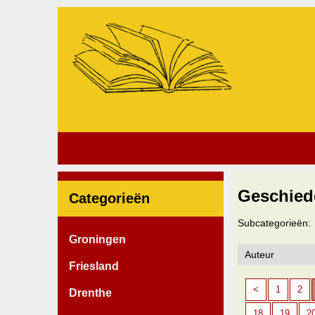
Geschied
Categorieën
Subcategorieën:
Groningen
Friesland
<
1
2
Drenthe
18
19
2