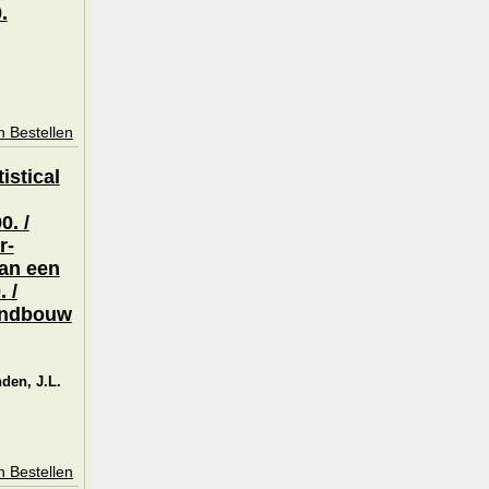
.
n Bestellen
istical
0. /
r-
van een
 /
landbouw
den, J.L.
n Bestellen