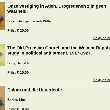
Onze vestiging in Atjeh. Drogredenen zijn geen
waarheid.
Borel, George Frederik Willem.
Prijs: € 25.00
Bekijken e
The Old-Prussian Church and the Weimar Republ
study in political adjustment, 1917-1927.
Borg, Daniel R.
Prijs: € 15.00
Bekijken e
Dalum und die Heuerleute.
Borker, Lisa.
Prijs: € 10.00