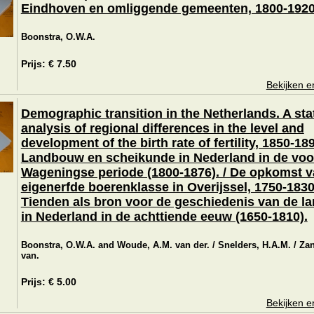
Eindhoven en omliggende gemeenten, 1800-1920
Boonstra, O.W.A.
Prijs: € 7.50
Bekijken e
Demographic transition in the Netherlands. A stat
analysis of regional differences in the level and
development of the birth rate of fertility, 1850-189
Landbouw en scheikunde in Nederland in de voo
Wageningse periode (1800-1876). / De opkomst 
eigenerfde boerenklasse in Overijssel, 1750-1830.
Tienden als bron voor de geschiedenis van de 
in Nederland in de achttiende eeuw (1650-1810).
Boonstra, O.W.A. and Woude, A.M. van der. / Snelders, H.A.M. / Zan
van.
Prijs: € 5.00
Bekijken e