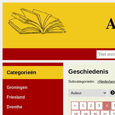
A
Geschiedenis
Categorieën
Subcategorieën:
>Nederlan
Groningen
Friesland
<
1
2
3
4
Drenthe
18
19
20
21
2