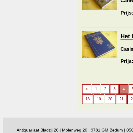
Carew
Prijs
Het 
Casim
Prijs
<
1
2
3
4
18
19
20
21
2
Antiquariaat Bladzij 20 | Molenweg 20 | 9781 GM Bedum | 0