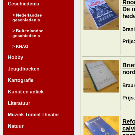
Rood
Geschiedenis
De i
> Nederlandse
hed
geschiedenis
Brani
> Buitenlandse
geschiedenis
Prijs
> KNAG
Hobby
Brie
Jeugdboeken
nord
Kartografie
Braun
Kunst en antiek
Prijs
Literatuur
Muziek Toneel Theater
Refo
Natuur
calv