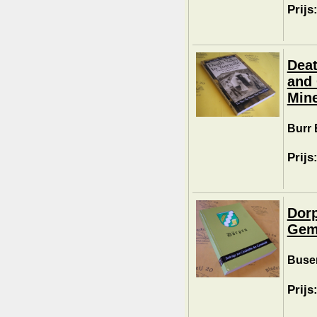
Prijs
Deat
and
Mine
Burr 
Prijs
Dorp
Gem
Buse
Prijs