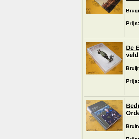
Brugm
Prijs
De E
veld
Bruij
Prijs
Bedr
Orde
Bruin