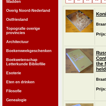
Wadden
Overig Noord-Nederland
Koni
Ostfriesland
Braam
Topografie overige
provincies
Prijs
Architectuur
Boekenweekgeschenken
Russ
Conf
Boekwetenschap
the 
Letterkunde Bibliofilie
held
Esoterie
Braat,
Eten en drinken
Prijs
Filosofie
Genealogie