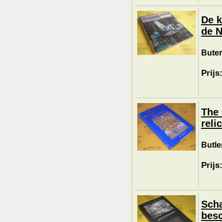
De k
de N
Buter
Prijs
The 
reli
Butle
Prijs
Scha
besc