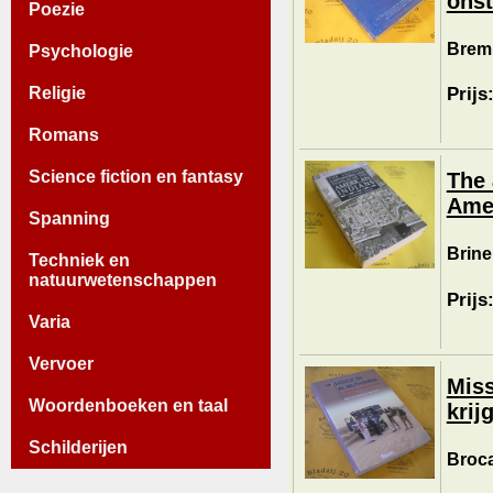
onst
Poezie
Bremm
Psychologie
Religie
Prijs
Romans
Science fiction en fantasy
The 
Amer
Spanning
Brine
Techniek en
natuurwetenschappen
Prijs
Varia
Vervoer
Miss
Woordenboeken en taal
krij
Schilderijen
Broca