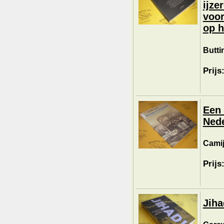
ijze
voor
op h
Butti
Prijs
Een 
Nede
Camij
Prijs
Jiha