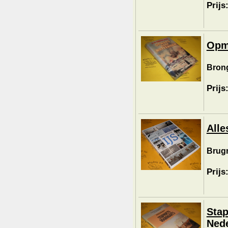
Prijs
Opma
Brong
Prijs
Alle
Brugm
Prijs
Stap
Nede