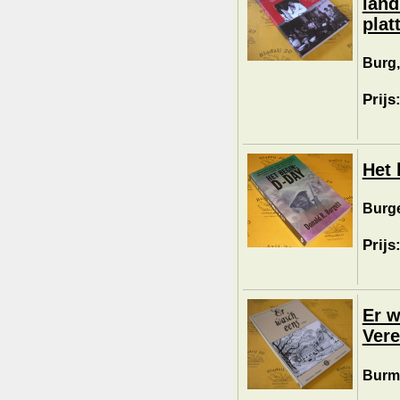
land
plat
Burg,
Prijs
Het 
Burge
Prijs
Er w
Vere
Burma