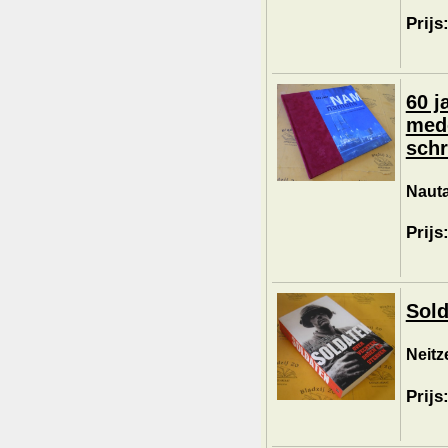
Prijs
60 
mede
schr
Nauta
Prijs
Sold
Neitz
Prijs