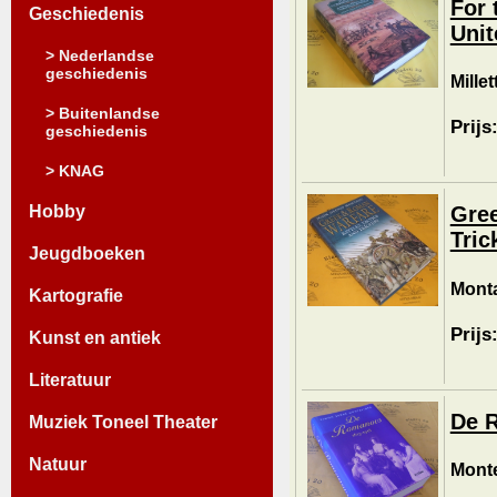
For 
Geschiedenis
Unit
> Nederlandse
geschiedenis
Mille
> Buitenlandse
Prijs
geschiedenis
> KNAG
Hobby
Gree
Tric
Jeugdboeken
Mont
Kartografie
Prijs
Kunst en antiek
Literatuur
De 
Muziek Toneel Theater
Natuur
Monte