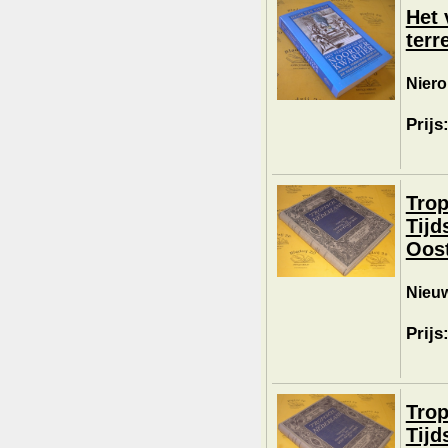
Het 
terr
Niero
Prijs
Trop
Tijd
Oost
Nieuw
Prijs
Trop
Tijd