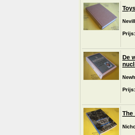
Toys
Nevil
Prijs
De w
nucl
Newh
Prijs
The 
Nicho