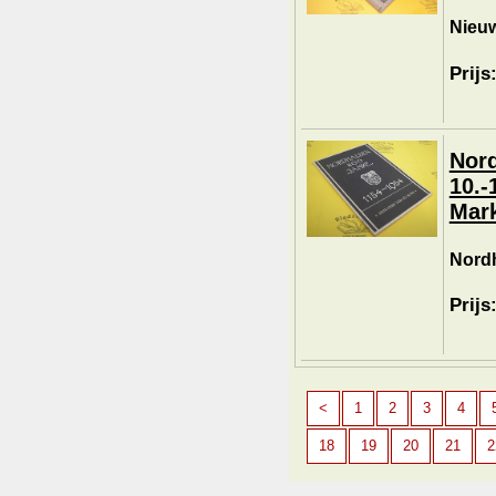
Nieuw
Prijs
Nord
10.-
Mar
Nord
Prijs
<
1
2
3
4
18
19
20
21
2