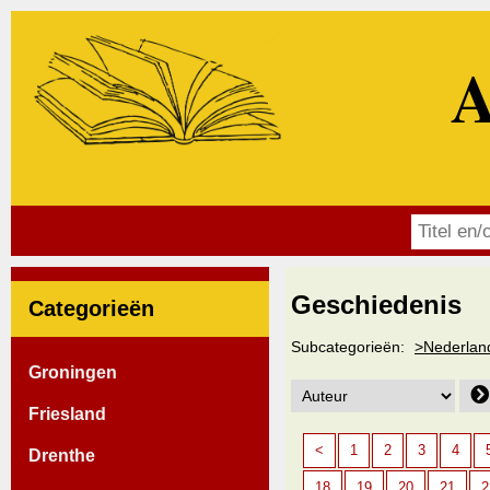
A
Geschiedenis
Categorieën
Subcategorieën:
>Nederlan
Groningen
Friesland
<
1
2
3
4
Drenthe
18
19
20
21
2