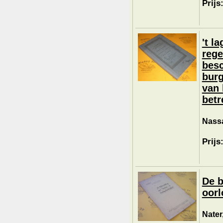
Prijs
't l
rege
besc
burg
van 
betr
Nassa
Prijs
De b
oorl
Nater