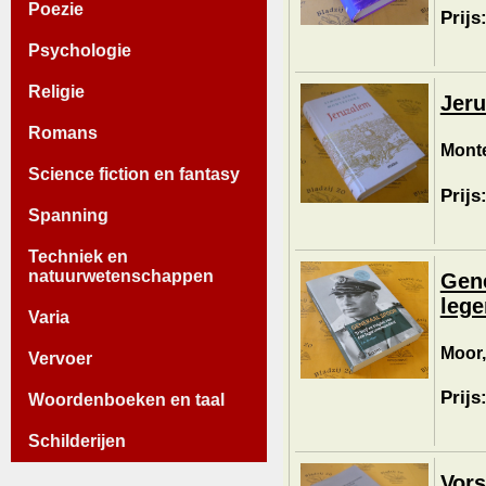
Poezie
Prijs
Psychologie
Religie
Jeru
Romans
Monte
Science fiction en fantasy
Prijs
Spanning
Techniek en
natuurwetenschappen
Gene
leg
Varia
Moor,
Vervoer
Prijs
Woordenboeken en taal
Schilderijen
Vors