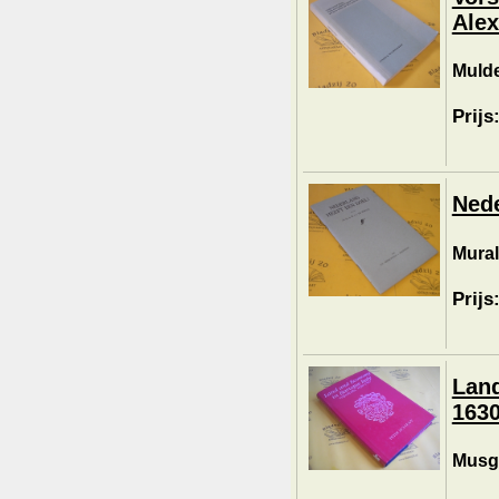
Alex
Mulde
Prijs
Nede
Muralt
Prijs
Land
1630
Musgr