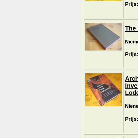
Prijs
The 
Nieme
Prijs
Arch
Inve
Lode
Niene
Prijs