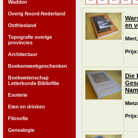
Wadden
Overig Noord-Nederland
Wars
en v
Ostfriesland
Topografie overige
Miert
provincies
Prijs
Architectuur
Boekenweekgeschenken
Die
Boekwetenschap
Gesa
Letterkunde Bibliofilie
Nam
Esoterie
Mietz
Eten en drinken
Prijs
Filosofie
Genealogie