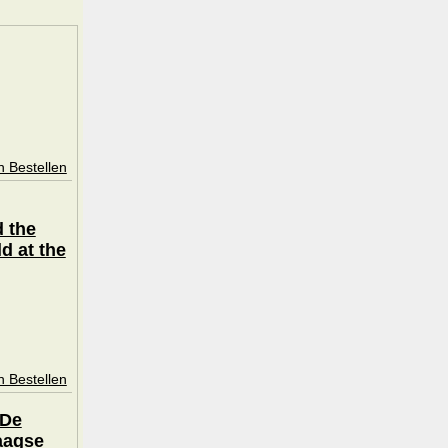
n Bestellen
 the
d at the
n Bestellen
 De
aagse