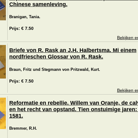
Chinese samenleving.
Branigan, Tania.
Prijs: € 7.50
Bekijken e
Briefe von R. Rask an J.H. Halbertsma. Mi einem
nordfrieschen Glossar von R. Rask.
Braun, Fritz und Stegmann von Pritzwald, Kurt.
Prijs: € 7.50
Bekijken e
Reformatie en rebellie. Willem van Oranje, de cal
en het recht van opstand. Tien onstuimige jaren:
1581.
Bremmer, R.H.