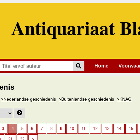
Antiquariaat Bl
Home
Voorwaa
enis
>Nederlandse geschiedenis
>Buitenlandse geschiedenis
>KNAG
3
4
5
6
7
8
9
10
11
12
13
14
15
0
21
22
>