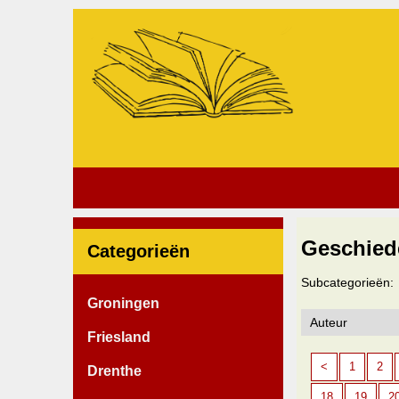
Geschied
Categorieën
Subcategorieën:
Groningen
Friesland
<
1
2
Drenthe
18
19
2