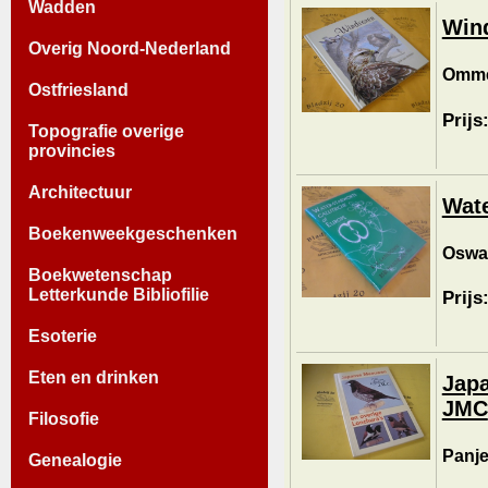
Wadden
Win
Overig Noord-Nederland
Ommen
Ostfriesland
Prijs
Topografie overige
provincies
Architectuur
Wate
Boekenweekgeschenken
Oswal
Boekwetenschap
Letterkunde Bibliofilie
Prijs
Esoterie
Eten en drinken
Japa
JMC
Filosofie
Panje
Genealogie