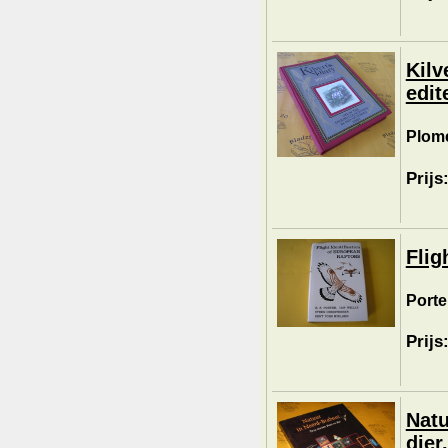
Kilv
edit
Plome
Prijs
Flig
Porter
Prijs
Natu
dier.