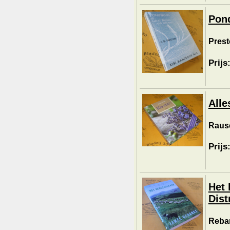
Pond
Prest
Prijs
Alle
Rausc
Prijs
Het 
Distr
Reba