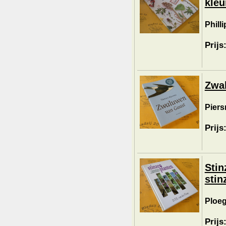
kleu
Phill
Prijs
Zwa
Piers
Prijs
Stin
stin
Ploeg
Prijs