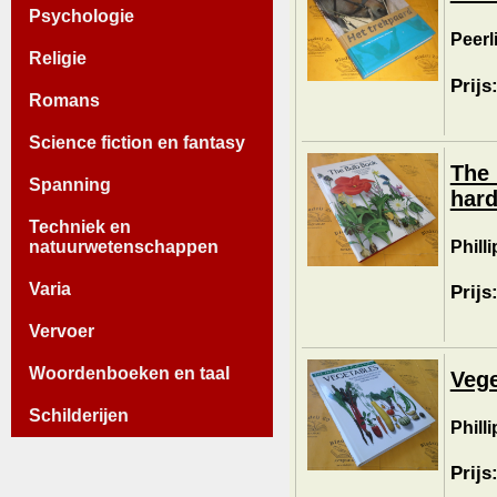
Psychologie
Peerl
Religie
Prijs
Romans
Science fiction en fantasy
The 
Spanning
hard
Techniek en
Phill
natuurwetenschappen
Varia
Prijs
Vervoer
Woordenboeken en taal
Vege
Schilderijen
Phill
Prijs