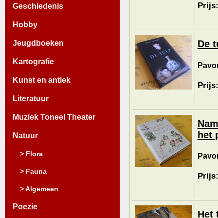
Prijs
Geschiedenis
Hobby
De t
Jeugdboeken
Kartografie
Pavor
Kunst en antiek
Prijs
Literatuur
Muziek Toneel Theater
Name
het 
Natuur
> Flora
Pavor
> Fauna
Prijs
> Algemeen
Poezie
Het 