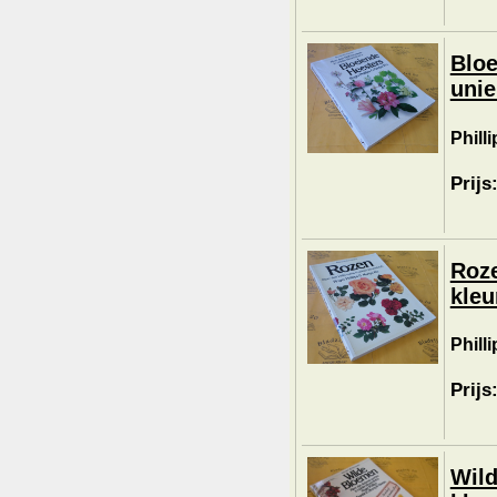
Bloe
unie
Phill
Prijs
Roze
kleu
Phill
Prijs
Wild