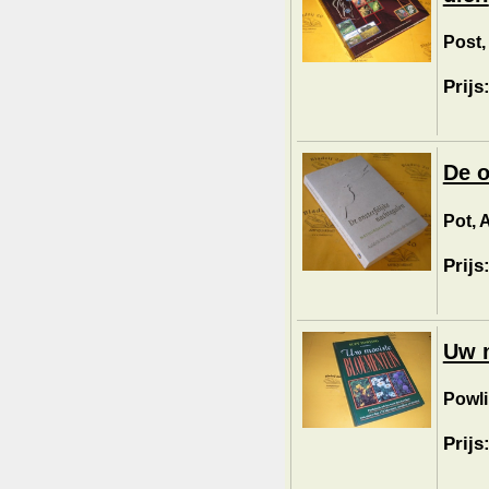
Post,
Prijs
De o
Pot, 
Prijs
Uw m
Powli
Prijs