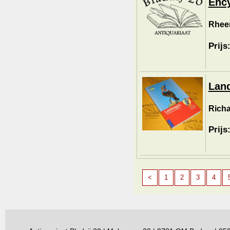
Ency
Rheen
Prijs
Lan
Richa
Prijs
<
1
2
3
4