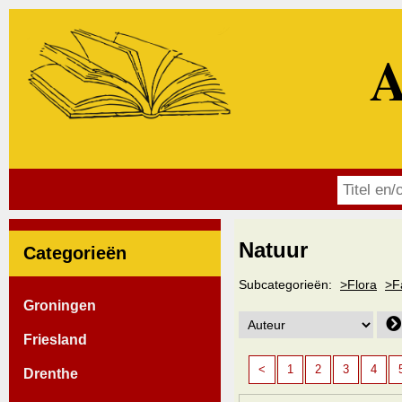
A
Natuur
Categorieën
Subcategorieën:
>Flora
>F
Groningen
Friesland
<
1
2
3
4
Drenthe