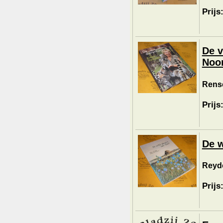
Prijs
De v
Noor
Rense
Prijs
De w
Reydo
Prijs