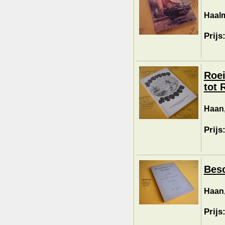
Haalm
Prijs
Roei
tot 
Haan,
Prijs
Besc
Haan,
Prijs