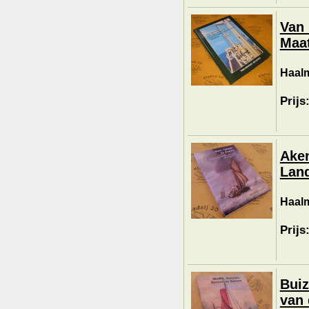
Van 
Maa
Haalm
Prijs
Aken
Land
Haalm
Prijs
Buiz
van 