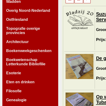
Wadden
Overig Noord-Nederland
Suzu
Serv
Ostfriesland
Topografie overige
Groom
provincies
Prijs
Architectuur
Boekenweekgeschenken
De g
Boekwetenschap
Letterkunde Bibliofilie
Groot
Esoterie
Prijs
Eten en drinken
Filosofie
Op w
Genealogie
Tuba