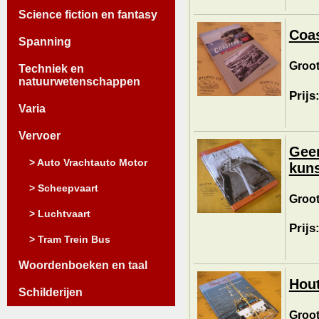
Science fiction en fantasy
Coas
Spanning
Groot
Techniek en
natuurwetenschappen
Prijs
Varia
Vervoer
Geen
> Auto Vrachtauto Motor
kuns
> Scheepvaart
Groot
> Luchtvaart
Prijs
> Tram Trein Bus
Woordenboeken en taal
Hout
Schilderijen
Groot