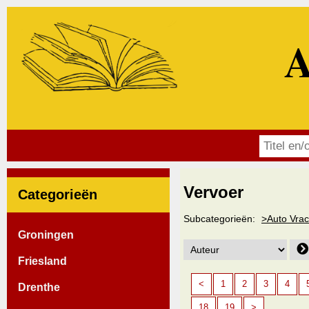
A
Vervoer
Categorieën
Subcategorieën:
>Auto Vrac
Groningen
Friesland
<
1
2
3
4
Drenthe
18
19
>