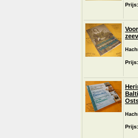
Prijs
Voor
zeev
Hachm
Prijs
Heri
Balt
Osts
Hachm
Prijs