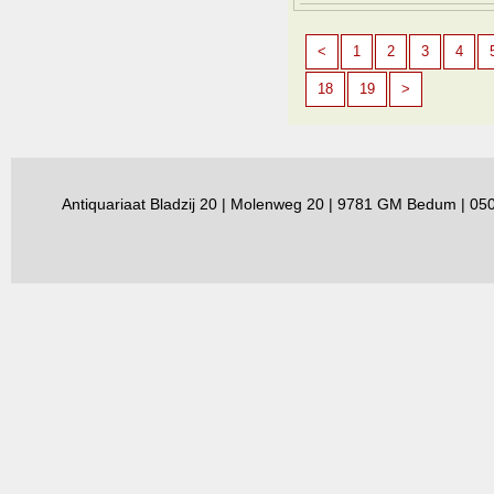
<
1
2
3
4
18
19
>
Antiquariaat Bladzij 20 | Molenweg 20 | 9781 GM Bedum | 0