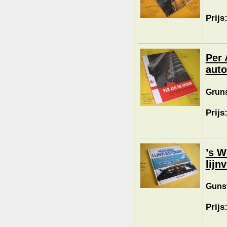
Prijs
Per 
auto
Gruns
Prijs
’s W
lijn
Gunst
Prijs