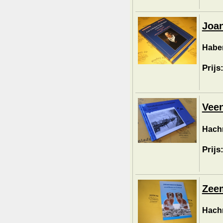
Joan
Haber
Prijs
Veen
Hachm
Prijs
Zeem
Hachm