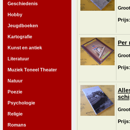
Geschiedenis
Groot
Hobby
Prijs
Jeugdboeken
Kartografie
Per 
Kunst en antiek
Groot
Literatuur
Prijs
Muziek Toneel Theater
Natuur
Alle
Poezie
schi
Psychologie
Groot
Religie
Prijs
Romans