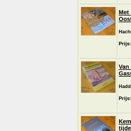
Met 
Oost
Hachm
Prijs
Van 
Gass
Hadde
Prijs
Kema
tijd