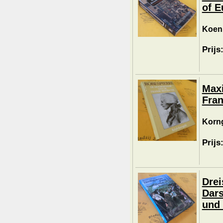
of E
Koeni
Prijs
Maxi
Fran
Korng
Prijs
Drei
Dars
und