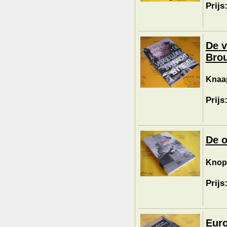
Prijs
De v
Brou
Knaap
Prijs
De o
Knop
Prijs
Euro