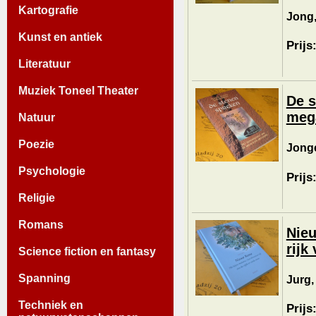
Kartografie
Jong,
Kunst en antiek
Prijs
Literatuur
Muziek Toneel Theater
De s
mega
Natuur
Poezie
Jonge
Psychologie
Prijs
Religie
Romans
Nie
rijk
Science fiction en fantasy
Spanning
Jurg,
Techniek en
Prijs