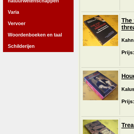
natuurwetenschappen
Varia
The 
Vervoer
thre
Woordenboeken en taal
Kahn,
Schilderijen
Prijs
Houd
Kalus
Prijs
Trea