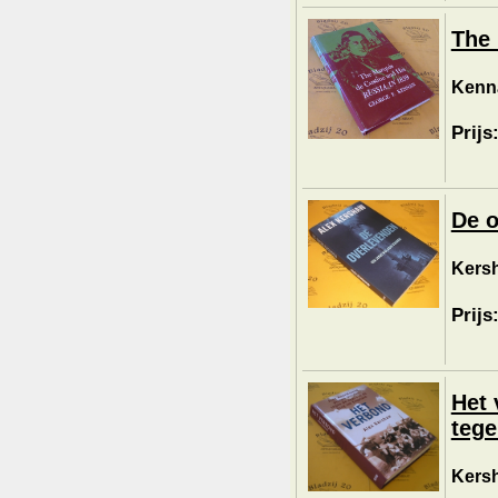
The 
Kenna
Prijs
De o
Kersh
Prijs
Het 
tege
Kersh