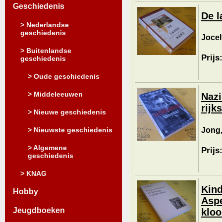
Geschiedenis
De l
> Nederlandse
geschiedenis
Jocel
> Buitenlandse
Prijs
geschiedenis
> Oude geschiedenis
> Middeleeuwen
Nazi
rijk
> Nieuwe geschiedenis
Jong,
> Nieuwste geschiedenis
> Algemene
Prijs
geschiedenis
> KNAG
Kind
Hobby
Aspe
Jeugdboeken
kloo