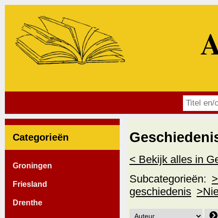
A
Geschiedenis
Categorieën
< Bekijk alles in 
Groningen
Subcategorieën:
>
Friesland
geschiedenis
>Nie
Drenthe