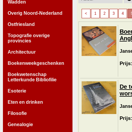
Wadden
Overig Noord-Nederland
<
1
2
3
4
Ostfriesland
Boer
Topografie overige
Angl
provincies
Janse
Architectuur
Prijs
Boekenweekgeschenken
Boekwetenschap
Letterkunde Bibliofilie
De t
Esoterie
wors
Eten en drinken
Janse
Filosofie
Prijs
Genealogie