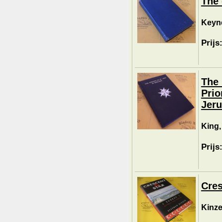
The 
Keyn
Prijs
The 
Prio
Jeru
King,
Prijs
Cres
Kinze