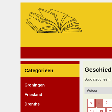
Geschied
Categorieën
Subcategorieën:
Groningen
Friesland
<
1
2
Drenthe
18
19
2