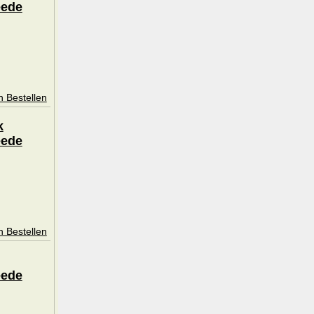
eede
n Bestellen
k
eede
n Bestellen
eede