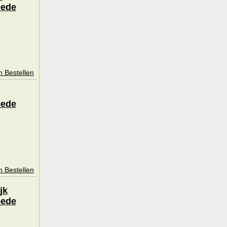
eede
n Bestellen
eede
n Bestellen
jk
eede