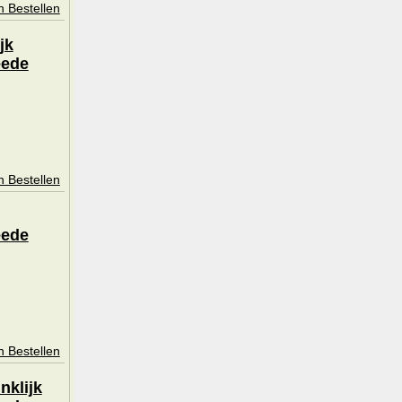
n Bestellen
jk
eede
n Bestellen
eede
n Bestellen
nklijk