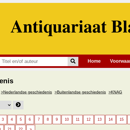
Antiquariaat Bl
Home
Voorwaa
enis
>Nederlandse geschiedenis
>Buitenlandse geschiedenis
>KNAG
3
4
5
6
7
8
9
10
11
12
13
14
15
0
21
22
>