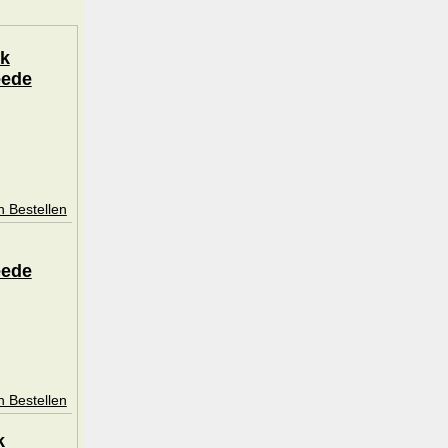
jk
eede
n Bestellen
eede
n Bestellen
k