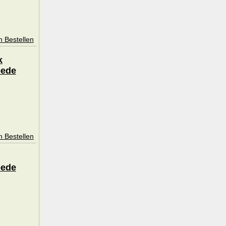
n Bestellen
k
eede
n Bestellen
eede