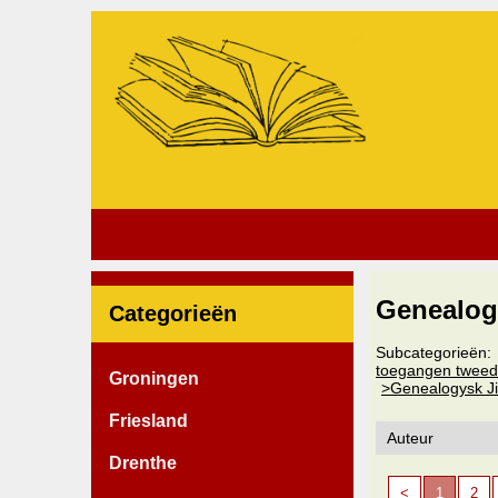
Genealog
Categorieën
Subcategorieën:
toegangen twee
Groningen
>Genealogysk J
Friesland
Drenthe
<
1
2