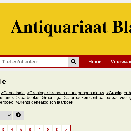
Antiquariaat Bl
Home
Voorwaa
ie
>Genealogie
>Groninger bronnen en toegangen nieuw
>Groninger 
dehands
>Jaarboeken Gruoninga
>Jaarboeken centraal bureau voor 
ierboek
>Drents genealogisch jaarboek
3
4
5
6
7
8
9
>