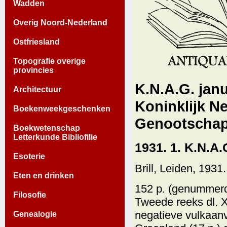
Wadden
Overig Noord-Nederland
Ostfriesland
Topografie overige
provincies
K.N.A.G. janu
Architectuur
Koninklijk N
Boekenweekgeschenken
Genootschap T
Boekwetenschap
Letterkunde Bibliofilie
1931. 1. K.N.A.
Esoterie
Brill, Leiden, 1931.
Eten en drinken
152 p. (genummerd 
Filosofie
Tweede reeks dl. XL
negatieve vulkaan
Genealogie