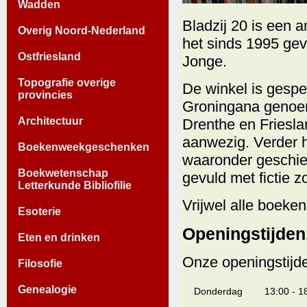
Wadden
Bladzij 20 is een 
Overig Noord-Nederland
het sinds 1995 gev
Ostfriesland
Jonge.
Topografie overige
De winkel is gespe
provincies
Groningana genoem
Architectuur
Drenthe en Friesla
aanwezig. Verder h
Boekenweekgeschenken
waaronder geschied
Boekwetenschap
gevuld met fictie zo
Letterkunde Bibliofilie
Vrijwel alle boeke
Esoterie
Openingstijden
Eten en drinken
Onze openingstijde
Filosofie
Genealogie
Donderdag
13:00 - 1