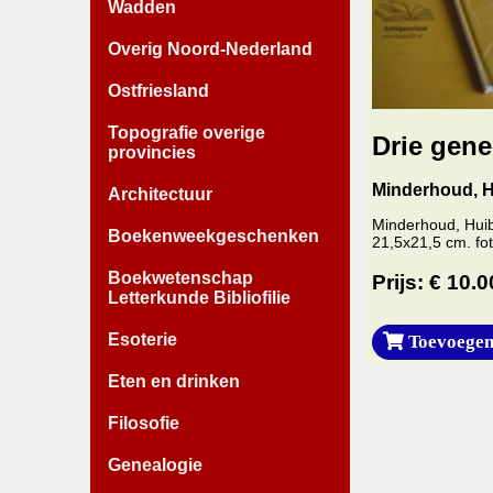
Wadden
Overig Noord-Nederland
Ostfriesland
Topografie overige
Drie gene
provincies
Minderhoud, H
Architectuur
Minderhoud, Huib
Boekenweekgeschenken
21,5x21,5 cm. fot
Boekwetenschap
Prijs: € 10.0
Letterkunde Bibliofilie
Esoterie
Toevoegen
Eten en drinken
Filosofie
Genealogie