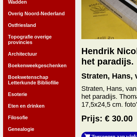
Wadden
Overig Noord-Nederland
Ostfriesland
Topografie overige
provincies
Hendrik Nico
Architectuur
het paradijs.
Boekenweekgeschenken
Straten, Hans, 
Boekwetenschap
Letterkunde Bibliofilie
Straten, Hans, va
Esoterie
het paradijs. Thom
17,5x24,5 cm. foto’s
Eten en drinken
Prijs: € 30.00
Filosofie
Genealogie
Toevoegen aan wink