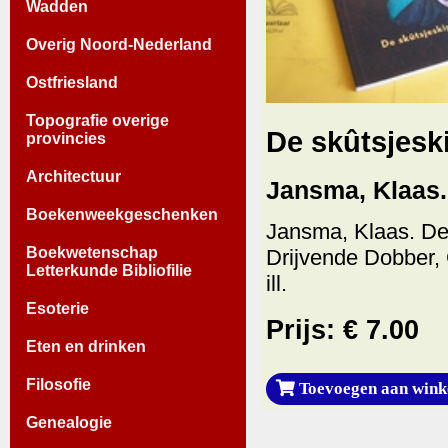
Wadden
Overig Noord-Nederland
Ostfriesland
Topografie overige
De skûtsjesk
provincies
Architectuur
Jansma, Klaas.
Boekenweekgeschenken
Jansma, Klaas. De 
Boekwetenschap
Drijvende Dobber, G
Letterkunde Bibliofilie
ill.
Esoterie
Prijs: € 7.00
Eten en drinken
Filosofie
Toevoegen aan wink
Genealogie