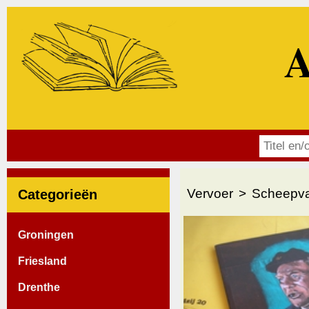
A
Vervoer
Scheepva
Categorieën
Groningen
Friesland
Drenthe