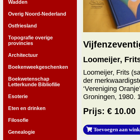
Wadden
Overig Noord-Nederland
Ostfriesland
Topografie overige
Vijfenzeventi
provincies
Architectuur
Loomeijer, Frit
Boekenweekgeschenken
Loomeijer, Frits (s
Boekwetenschap
der merkwaardigst
Letterkunde Bibliofilie
‘Vereniging Oranje
Groningen, 1980. 1
Esoterie
Eten en drinken
Prijs: € 10.00
Filosofie
Toevoegen aan wink
Genealogie