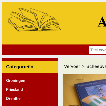
A
Vervoer
Scheepva
Categorieën
Groningen
Friesland
Drenthe