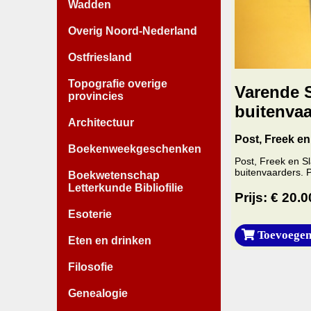
Wadden
Overig Noord-Nederland
Ostfriesland
Topografie overige
Varende S
provincies
buitenvaa
Architectuur
Post, Freek en
Boekenweekgeschenken
Post, Freek en S
buitenvaarders. P
Boekwetenschap
Letterkunde Bibliofilie
Prijs: € 20.0
Esoterie
Toevoegen
Eten en drinken
Filosofie
Genealogie