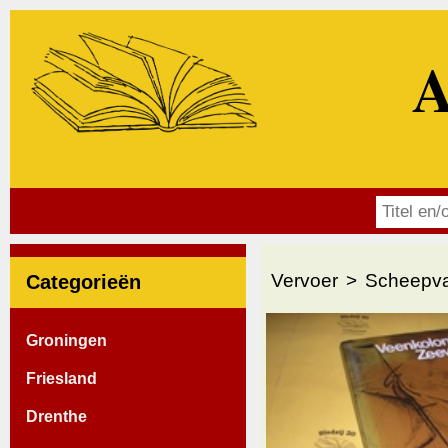
A
Vervoer
Scheepva
Categorieën
Groningen
Friesland
Drenthe