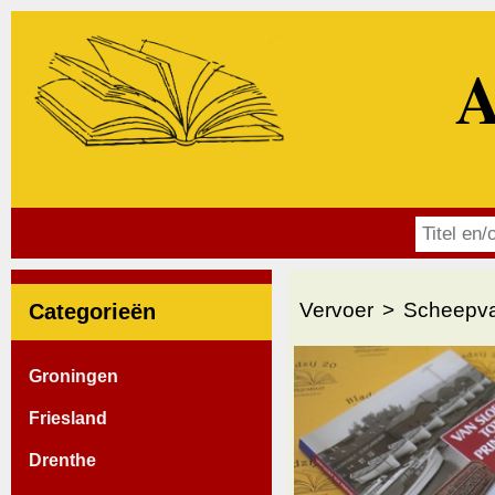
A
Vervoer
Scheepva
Categorieën
Groningen
Friesland
Drenthe