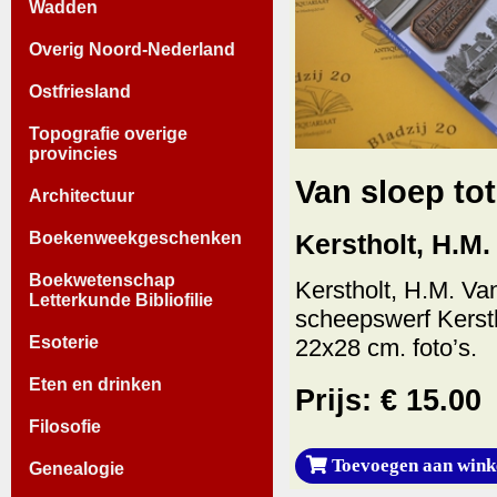
Wadden
Overig Noord-Nederland
Ostfriesland
Topografie overige
provincies
Van sloep tot 
Architectuur
Boekenweekgeschenken
Kerstholt, H.M.
Boekwetenschap
Kerstholt, H.M. Van
Letterkunde Bibliofilie
scheepswerf Kersth
Esoterie
22x28 cm. foto’s.
Eten en drinken
Prijs: € 15.00
Filosofie
Toevoegen aan wink
Genealogie