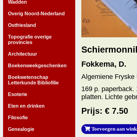
Wadden
Overig Noord-Nederland
Ostfriesland
Topografie overige
provincies
Schiermonnik
Architectuur
Fokkema, D.
Boekenweekgeschenken
Algemiene Fryske 
Boekwetenschap
Letterkunde Bibliofilie
169 p. paperback. 
Esoterie
platten. Lichte geb
Eten en drinken
Prijs: € 7.50
Filosofie
Toevoegen aan wink
Genealogie