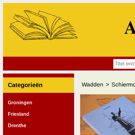
A
Wadden
Schierm
Categorieën
Groningen
Friesland
Drenthe