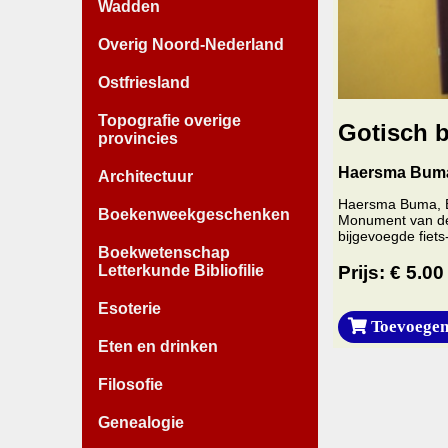
Wadden
Overig Noord-Nederland
Ostfriesland
Topografie overige
Gotisch 
provincies
Haersma Buma,
Architectuur
Haersma Buma, B.
Boekenweekgeschenken
Monument van de 
bijgevoegde fiets
Boekwetenschap
Letterkunde Bibliofilie
Prijs: € 5.00
Esoterie
Toevoegen
Eten en drinken
Filosofie
Genealogie