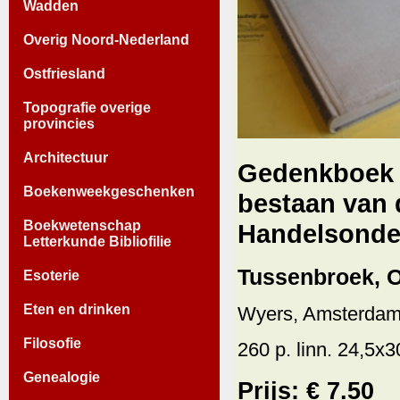
Wadden
Overig Noord-Nederland
Ostfriesland
Topografie overige
provincies
Architectuur
Gedenkboek s
Boekenweekgeschenken
bestaan van d
Boekwetenschap
Handelsonde
Letterkunde Bibliofilie
Tussenbroek, O
Esoterie
Eten en drinken
Wyers, Amsterdam
Filosofie
260 p. linn. 24,5x30
Genealogie
Prijs: € 7.50