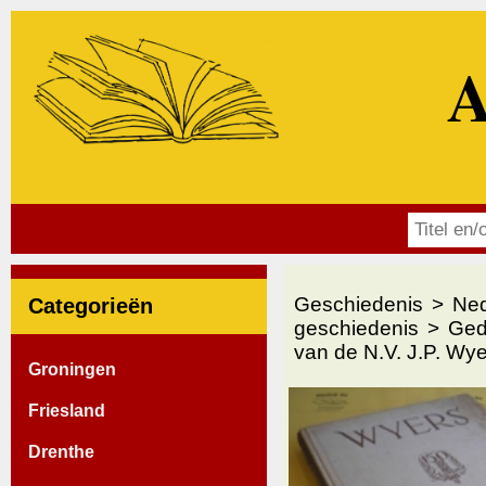
A
Geschiedenis
Ned
Categorieën
geschiedenis
Ged
van de N.V. J.P. Wy
Groningen
Friesland
Drenthe