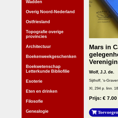
Wadden
Overig Noord-Nederland
Ostfriesland
Topografie overige
provincies
Mars in C
Architectuur
gelegenhe
Boekenweekgeschenken
Verenigin
Boekwetenschap
Letterkunde Bibliofilie
Wolf, J.J. de.
Sijthoff, 's-Grav
Esoterie
XI, 294 p. linn. 
Eten en drinken
Prijs: € 7.00
Filosofie
Genealogie
Toevoegen