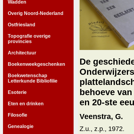
Wadden
Overig Noord-Nederland
Ostfriesland
Topografie overige
provincies
Architectuur
De geschiede
Boekenweekgeschenken
Onderwijzers
Boekwetenschap
plattelandsc
Letterkunde Bibliofilie
behoeve van 
Esoterie
en 20-ste ee
Eten en drinken
Veenstra, G.
Filosofie
Genealogie
Z.u., z.p., 1972.