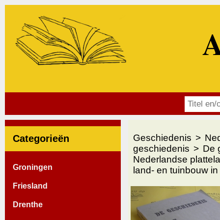
A
Geschiedenis
Ned
Categorieën
geschiedenis
De 
Nederlandse plattel
Groningen
land- en tuinbouw in
Friesland
Drenthe