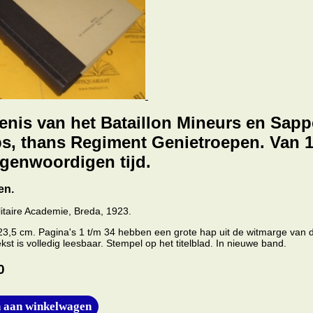
nis van het Bataillon Mineurs en Sapp
ps, thans Regiment Genietroepen. Van 
egenwoordigen tijd.
en.
litaire Academie, Breda, 1923.
x23,5 cm. Pagina's 1 t/m 34 hebben een grote hap uit de witmarge van 
st is volledig leesbaar. Stempel op het titelblad. In nieuwe band.
0
 aan winkelwagen