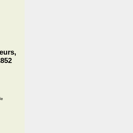
eurs,
1852
de