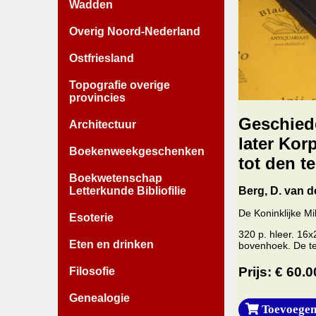
Wadden
Overig Noord-Nederland
Ostfriesland
Topografie overige
provincies
Geschiede
Architectuur
later Kor
Boekenweekgeschenken
tot den t
Boekwetenschap
Letterkunde Bibliofilie
Berg, D. van d
De Koninklijke Mi
Esoterie
320 p. hleer. 16
Eten en drinken
bovenhoek. De tek
Prijs: € 60.0
Filosofie
Genealogie
Toevoegen