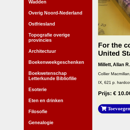
Wadden
Overig Noord-Nederland
Ostfriesland
Topografie overige
provincies
For the c
Architectuur
United St
Boekenweekgeschenken
Millett, Allan 
Boekwetenschap
Collier Macmilla
Letterkunde Bibliofilie
IX, 621 p. hardco
Esoterie
Prijs: € 10.0
Eten en drinken
Toevoegen
Filosofie
Genealogie