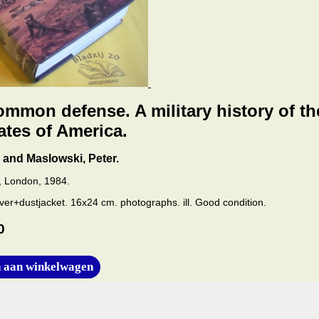
ommon defense. A military history of th
ates of America.
R. and Maslowski, Peter.
n, London, 1984.
ver+dustjacket. 16x24 cm. photographs. ill. Good condition.
0
 aan winkelwagen