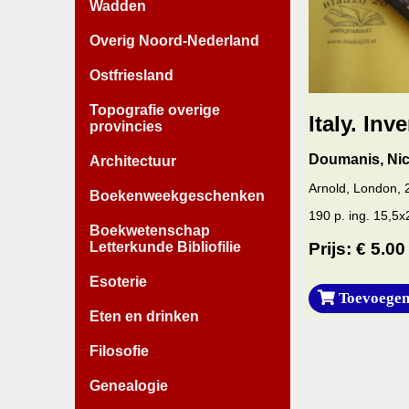
Wadden
Overig Noord-Nederland
Ostfriesland
Topografie overige
Italy. Inv
provincies
Doumanis, Nic
Architectuur
Arnold, London, 
Boekenweekgeschenken
190 p. ing. 15,5x
Boekwetenschap
Letterkunde Bibliofilie
Prijs: € 5.00
Esoterie
Toevoegen
Eten en drinken
Filosofie
Genealogie