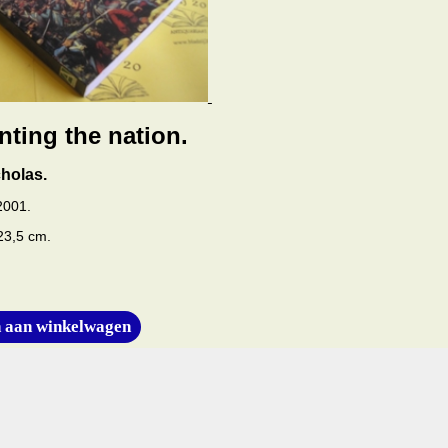
enting the nation.
holas.
2001.
23,5 cm.
 aan winkelwagen