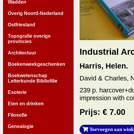
Wadden
Overig Noord-Nederland
Ostfriesland
Topografie overige
provincies
Industrial A
Architectuur
Boekenweekgeschenken
Harris, Helen.
Boekwetenschap
David & Charles, 
Letterkunde Bibliofilie
239 p. harcover+du
Esoterie
impression with cor
Eten en drinken
Prijs: € 7.00
Filosofie
Genealogie
Toevoegen aan wink