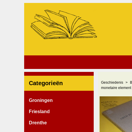
Categorieën
Geschiedenis
B
monetaire element 
Groningen
Friesland
Drenthe