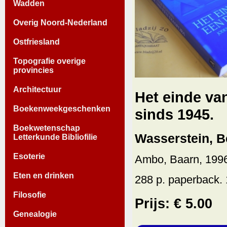
Wadden
Overig Noord-Nederland
Ostfriesland
Topografie overige
provincies
Architectuur
Het einde va
Boekenweekgeschenken
sinds 1945.
Boekwetenschap
Wasserstein, B
Letterkunde Bibliofilie
Esoterie
Ambo, Baarn, 199
Eten en drinken
288 p. paperback. 
Filosofie
Prijs: € 5.00
Genealogie