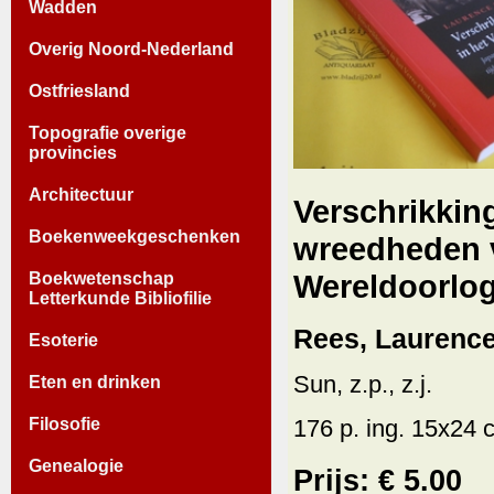
Wadden
Overig Noord-Nederland
Ostfriesland
Topografie overige
provincies
Architectuur
Verschrikkin
Boekenweekgeschenken
wreedheden v
Wereldoorlog
Boekwetenschap
Letterkunde Bibliofilie
Rees, Laurence
Esoterie
Sun, z.p., z.j.
Eten en drinken
Filosofie
176 p. ing. 15x24 c
Genealogie
Prijs: € 5.00