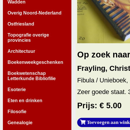
Wadden
Overig Noord-Nederland
Ostfriesland
Topografie overige
provincies
Architectuur
Op zoek naa
Boekenweekgeschenken
Frayling, Chris
Boekwetenschap
Letterkunde Bibliofilie
Fibula / Unieboek,
Esoterie
Zeer goede staat. 
Eten en drinken
Prijs: € 5.00
Filosofie
Toevoegen aan wink
Genealogie