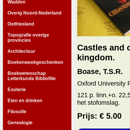
Wadden
Overig Noord-Nederland
Ostfriesland
Topografie overige
provincies
Castles and 
Architectuur
kingdom.
Boekenweekgeschenken
Boase, T.S.R.
Boekwetenschap
Letterkunde Bibliofilie
Oxford University 
Esoterie
121 p. linn.+o. 22,
Eten en drinken
het stofomslag.
Filosofie
Prijs: € 5.00
Genealogie