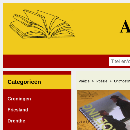
A
Categorieën
Poëzie
Poëzie
Ontmoetin
Groningen
Friesland
Drenthe