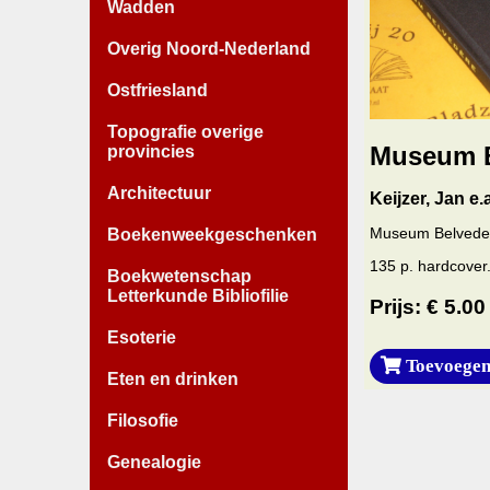
Wadden
Overig Noord-Nederland
Ostfriesland
Topografie overige
Museum B
provincies
Architectuur
Keijzer, Jan e.
Museum Belveder
Boekenweekgeschenken
135 p. hardcover.
Boekwetenschap
Letterkunde Bibliofilie
Prijs: € 5.00
Esoterie
Toevoegen
Eten en drinken
Filosofie
Genealogie