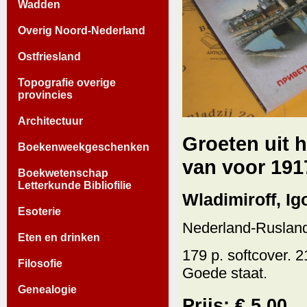
Wadden
Overig Noord-Nederland
Ostfriesland
Topografie overige
provincies
Architectuur
Groeten uit 
Boekenweekgeschenken
van voor 191
Boekwetenschap
Letterkunde Bibliofilie
Wladimiroff, Igo
Esoterie
Nederland-Rusland
Eten en drinken
179 p. softcover. 2
Filosofie
Goede staat.
Genealogie
Prijs: € 5.00