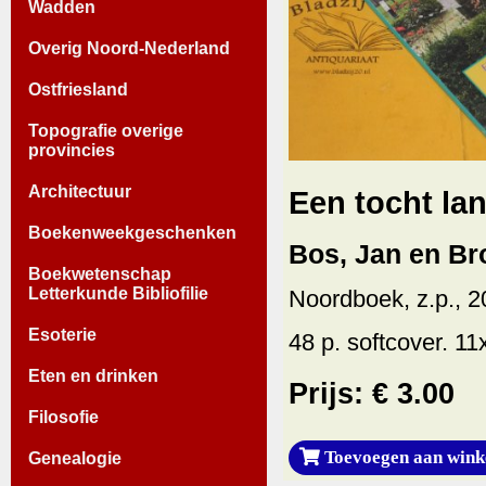
Wadden
Overig Noord-Nederland
Ostfriesland
Topografie overige
provincies
Architectuur
Een tocht la
Boekenweekgeschenken
Bos, Jan en Br
Boekwetenschap
Letterkunde Bibliofilie
Noordboek, z.p., 2
Esoterie
48 p. softcover. 11
Eten en drinken
Prijs: € 3.00
Filosofie
Toevoegen aan wink
Genealogie