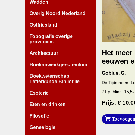
Wadden
Overig Noord-Nederland
Ostfriesland
Topografie overige
provincies
Het meer 
Architectuur
eeuwen e
Boekenweekgeschenken
Gobius, G.
Boekwetenschap
Letterkunde Bibliofilie
De Tijdstroom, Lo
71 p. hlinn. 15,5
Esoterie
Prijs: € 10.0
Eten en drinken
Filosofie
Toevoegen
Genealogie