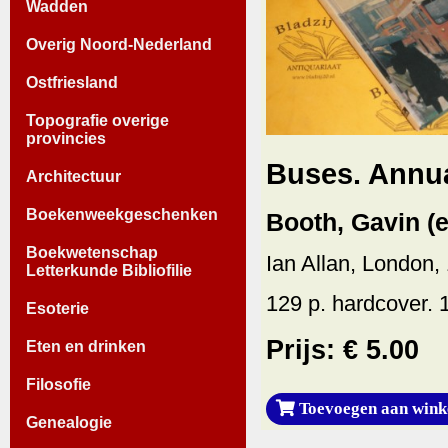
Wadden
Overig Noord-Nederland
Ostfriesland
Topografie overige
provincies
Buses. Annua
Architectuur
Boekenweekgeschenken
Booth, Gavin (e
Boekwetenschap
Ian Allan, London,
Letterkunde Bibliofilie
129 p. hardcover. 
Esoterie
Prijs: € 5.00
Eten en drinken
Filosofie
Toevoegen aan wink
Genealogie