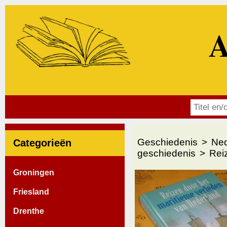
A
Geschiedenis
Ned
Categorieën
geschiedenis
Rei
Groningen
Friesland
Drenthe