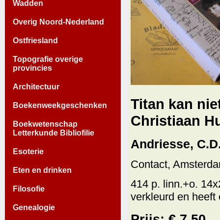
Wadden
Overig Noord-Nederland
Ostfriesland
Topografie overige
provincies
Architectuur
Titan kan nie
Boekenweekgeschenken
Christiaan H
Boekwetenschap
Letterkunde Bibliofilie
Andriesse, C.D
Esoterie
Contact, Amsterda
Eten en drinken
414 p. linn.+o. 14
Filosofie
verkleurd en heeft
Genealogie
Prijs: € 7.50