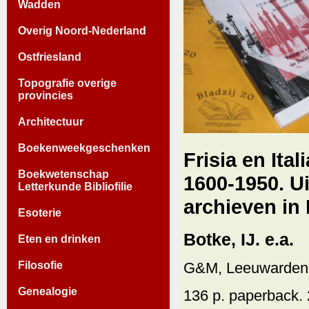
Wadden
Overig Noord-Nederland
Ostfriesland
Topografie overige
provincies
Architectuur
Boekenweekgeschenken
Frisia en Ital
Boekwetenschap
1600-1950. Ui
Letterkunde Bibliofilie
archieven in
Esoterie
Botke, IJ. e.a.
Eten en drinken
Filosofie
G&M, Leeuwarden,
Genealogie
136 p. paperback. 2